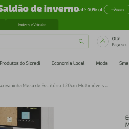
Saldão de inverno
até 40% off
Quero
Imóveis e Veículos
Olá!
Faça seu
Produtos do Sicredi
Economia Local
Moda
Sma
Escrivaninha Mesa de Escritório 120cm Multimóveis CR25312
E
M