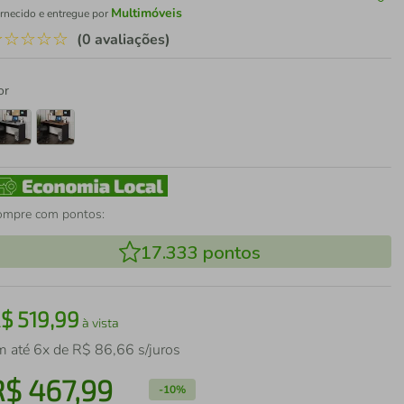
Multimóveis
rnecido e entregue por
☆
☆
☆
☆
☆
(0 avaliações)
or
ompre com pontos:
17.333
pontos
R$
519
,
99
à vista
m até
6
x de
R$
86
,
66
s/juros
R$
467
,
99
-
10%