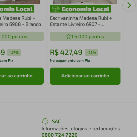
a Madesa Rubi +
Escrivaninha Madesa Rubi +
reiro 6908 - Branco
Estante Livreiro 6907 -
Branco/Preto
.000
pontos
15.000
pontos
49
R$
427
,
49
R$
-
17%
-
21%
com Pix
No pagamento com Pix
No pa
nar ao carrinho
Adicionar ao carrinho
SAC
Informações, elogios e reclamações
0800 724 7220