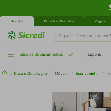
Shopping
Parcerias e Descontos
Viagens
O que você está procurando?
Produtos mais buscados
Todos os Departamentos
Cupons
tenis
1
º
Casa e Decoração
Móveis
Escrivaninha
cafeteira
2
º
perfume
3
º
air fryer
4
º