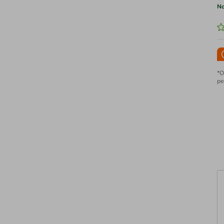
No
*O
pe