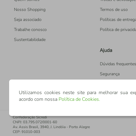
Nosso Shopping
Termos de uso
Seja associado
Políticas de entreg
Trabalhe conosco
Política de privaci
Sustentabilidade
Ajuda
Dúvidas frequente
Segurança
Utilizamos cookies neste site para melhorar sua ex
acordo com nossa
Política de Cookies
.
Confederação Sicredi
CNPJ: 03.795.072/0001-60
Av. Assis Brasil, 3940, J. Lindóia - Porto Alegre
CEP: 91010-003