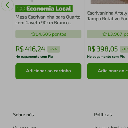
Escrivaninha Artel
Mesa Escrivaninha para Quarto
Tampo Rotativo Por
com Gaveta 90cm Branco
4 Nichos Off Whit
ME4173 Tecnomobili Home
Office Notebook
14.605
pontos
13.967
po
R$
416
,
24
R$
398
,
05
-
5%
-
1
No pagamento com Pix
No pagamento com Pix
Adicionar ao carrinho
Adicionar ao c
Sobre nós
Políticas
Quem somos
Trocas e devoluçõe