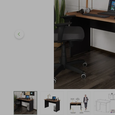
iphone
5
º