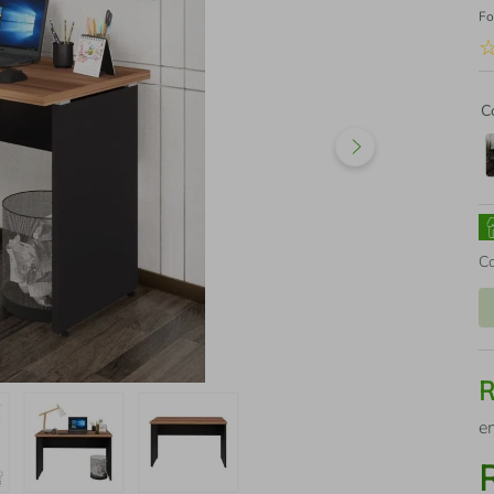
Fo
C
C
e