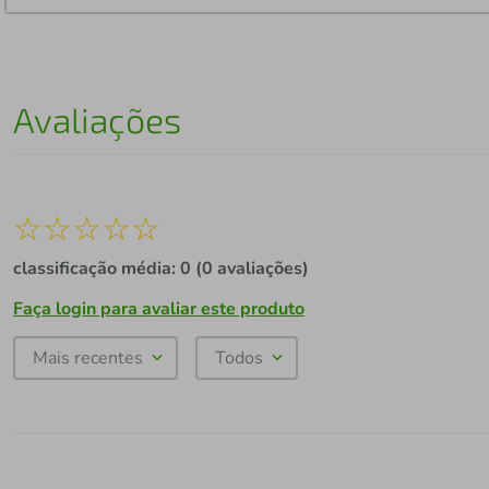
Avaliações
☆
☆
☆
☆
☆
classificação média: 0
(0 avaliações)
Faça login para avaliar este produto
Mais recentes
Todos