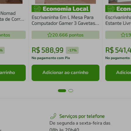
y Nomad
Escrivaninha Em L Mesa Para
Escrivaninh
ta de Correr
Computador Gamer 3 Gavetas
Estante Liv
e Cinamomo
Preto Lisboa Madesa
ntos
20.666
pontos
19
R$
588
,
99
R$
541
,
0%
-
17%
No pagamento com Pix
No pagamento 
arrinho
Adicionar ao carrinho
Adicio
Serviços por telefone
De segunda a sexta-feira das
08h às 20h40
s