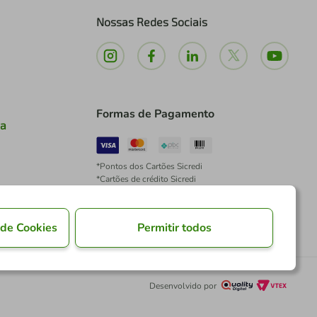
Nossas Redes Sociais
Formas de Pagamento
ia
*Pontos dos Cartões Sicredi
*Cartões de crédito Sicredi
*Boleto exclusivo para associados PJ
*É vedada a cobrança de preço superior, valor ou
encargo adicional para pagamentos por meio de
 de Cookies
Permitir todos
Pix à vista.
Desenvolvido por