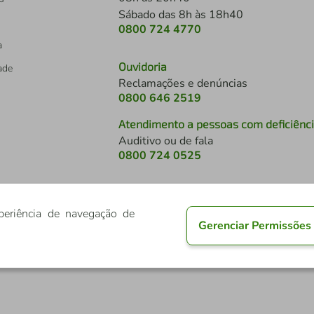
Sábado das 8h às 18h40
0800 724 4770
a
Ouvidoria
dade
Reclamações e denúncias
0800 646 2519
Atendimento a pessoas com deficiênc
Auditivo ou de fala
s
0800 724 0525
periência de navegação de
Gerenciar Permissões