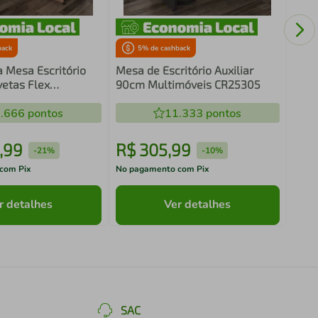
4 Ni
back
5
% de cashback
a Mesa Escritório
Mesa de Escritório Auxiliar
etas Flex
90cm Multimóveis CR25305
s CR25316
.666
pontos
11.333
pontos
,
99
R$
305
,
99
R$
-
21%
-
10%
com Pix
No pagamento com Pix
No pa
r detalhes
Ver detalhes
SAC