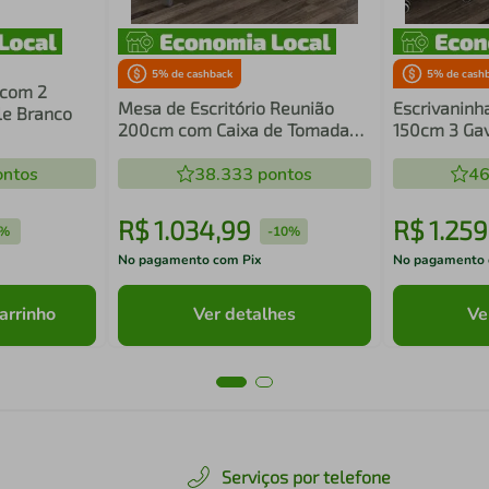
5
% de cashback
5
% de cash
 com 2
Mesa de Escritório Reunião
Escrivaninh
le Branco
200cm com Caixa de Tomadas
150cm 3 Gav
Multimóveis CR25334
Multimóvei
ntos
38.333
pontos
46
R$
1
.
034
,
99
R$
1
.
259
%
-
10%
No pagamento com Pix
No pagamento 
arrinho
Ver detalhes
Ve
Serviços por telefone