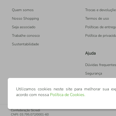
Quem somos
Trocas e devoluçõe
Nosso Shopping
Termos de uso
Seja associado
Políticas de entreg
Trabalhe conosco
Política de privaci
Sustentabilidade
Ajuda
Dúvidas frequente
Segurança
Utilizamos cookies neste site para melhorar sua ex
acordo com nossa
Política de Cookies
.
Confederação Sicredi
CNPJ: 03.795.072/0001-60