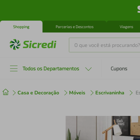
Shopping
Parcerias e Descontos
Viagens
O que você está procurando?
Produtos mais buscados
Todos os Departamentos
Cupons
tenis
1
º
Casa e Decoração
Móveis
Escrivaninha
cafeteira
2
º
perfume
3
º
air fryer
4
º