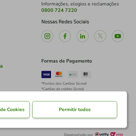
Informações, elogios e reclamações
0800 724 7220
Nossas Redes Sociais
Formas de Pagamento
ia
*Pontos dos Cartões Sicredi
*Cartões de crédito Sicredi
*Boleto exclusivo para associados PJ
*É vedada a cobrança de preço superior, valor ou
encargo adicional para pagamentos por meio de
 de Cookies
Permitir todos
Pix à vista.
Desenvolvido por