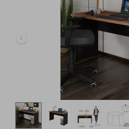
iphone
5
º