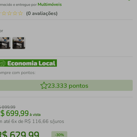
Multimóveis
rnecido e entregue por
☆
☆
☆
☆
☆
(0 avaliações)
or
ompre com pontos:
23.333
pontos
$
899
,
99
R$
699
,
99
à vista
m até
6
x de
R$
116
,
66
s/juros
R$
629
,
99
-
30%