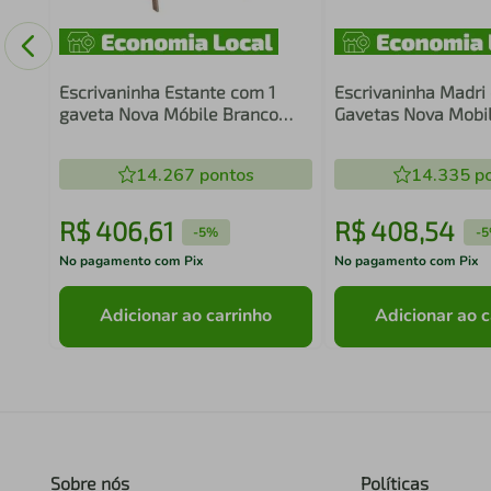
Escrivaninha Estante com 1
Escrivaninha Madri
gaveta Nova Móbile Branco
Gavetas Nova Mobi
Montana
14.267
pontos
14.335
po
R$
406
,
61
R$
408
,
54
-
5%
-
5
No pagamento com Pix
No pagamento com Pix
Adicionar ao carrinho
Adicionar ao c
Sobre nós
Políticas