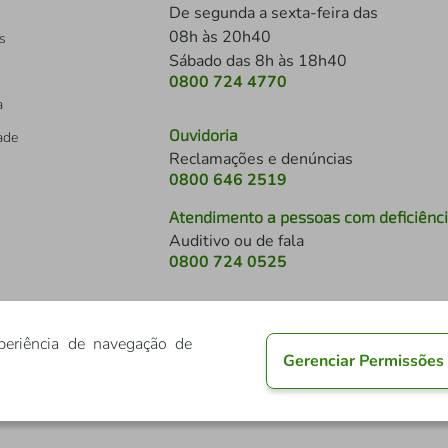
De segunda a sexta-feira das
08h às 20h40
s
Sábado das 8h às 18h40
0800 724 4770
a
Ouvidoria
dade
Reclamações e denúncias
0800 646 2519
Atendimento a pessoas com deficiênc
Auditivo ou de fala
s
0800 724 0525
periência de navegação de
Gerenciar Permissões