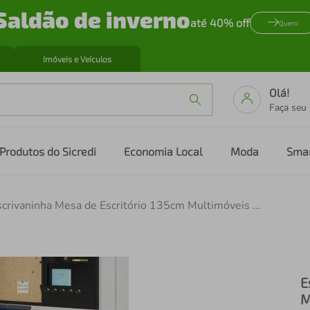
Saldão de inverno
até 40% off
Quero
Imóveis e Veículos
Olá!
Faça seu
Produtos do Sicredi
Economia Local
Moda
Sma
Escrivaninha Mesa de Escritório 135cm Multimóveis CR25315
E
M