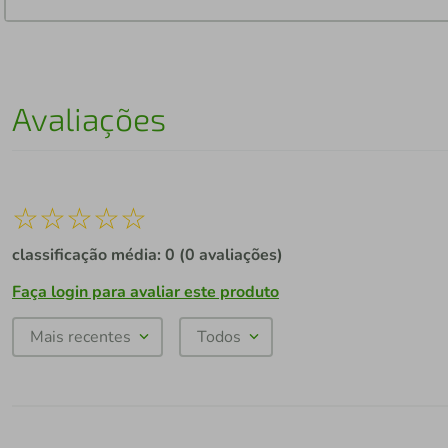
Avaliações
☆
☆
☆
☆
☆
classificação média: 0
(0 avaliações)
Faça login para avaliar este produto
Mais recentes
Todos