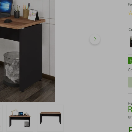
Fo
C
C
R
e