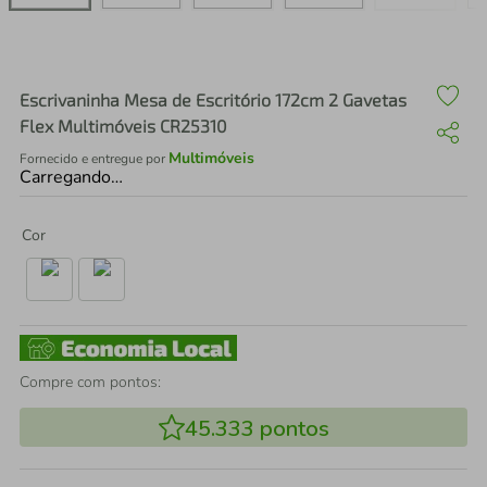
air fryer
4
º
iphone
5
º
Escrivaninha Mesa de Escritório 172cm 2 Gavetas
Flex Multimóveis CR25310
Multimóveis
Fornecido e entregue por
Carregando…
Cor
Compre com pontos:
45.333
pontos