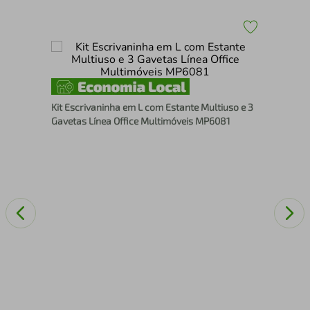
iro
Esc
Nic
Kit Escrivaninha em L com Estante Multiuso e 3
Gavetas Línea Office Multimóveis MP6081