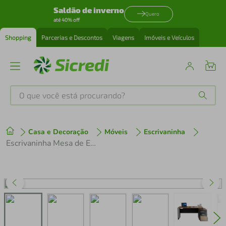
Saldão de inverno
Quero
até 40% off
Shopping
Parcerias e Descontos
Viagens
Imóveis e Veículos
O que você está procurando?
Produtos mais buscados
Casa e Decoração
Móveis
Escrivaninha
tenis
1
º
Escrivaninha Mesa de Escritório 172cm 2 Gavetas Flex Multimóveis CR25310
cafeteira
2
º
perfume
3
º