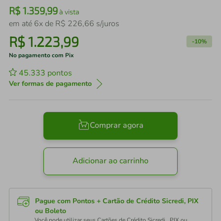
R$
1
.
359
,
99
à vista
em até
6
x de
R$
226
,
66
s/juros
R$
1
.
223
,
99
-
10%
No pagamento com Pix
45.333
pontos
Ver formas de pagamento
Comprar agora
Adicionar ao carrinho
Pague com Pontos + Cartão de Crédito Sicredi, PIX
ou Boleto
Você pode utilizar seus Cartões de Crédito Sicredi , PIX ou