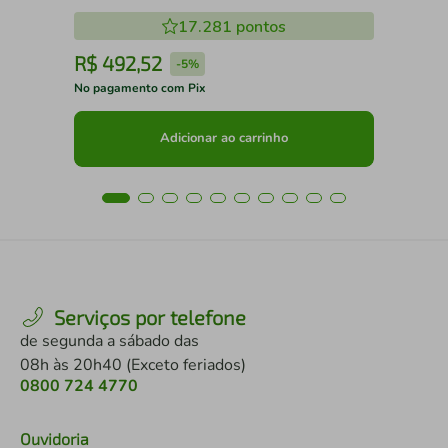
17.281
pontos
R$
492
,
52
R
-
5%
No pagamento com Pix
No 
Adicionar ao carrinho
Serviços por telefone
de segunda a sábado das
08h às 20h40 (Exceto feriados)
0800 724 4770
Ouvidoria