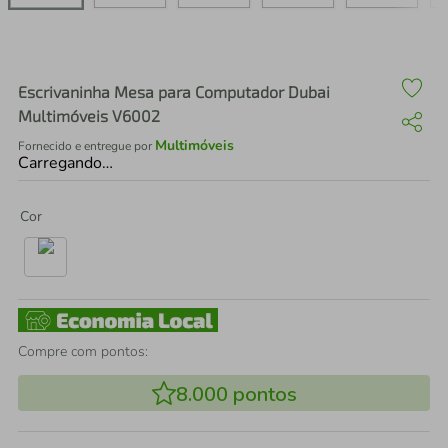
air fryer
4
º
iphone
5
º
Escrivaninha Mesa para Computador Dubai
Multimóveis V6002
Multimóveis
Fornecido e entregue por
Carregando…
Cor
Compre com pontos:
8.000
pontos