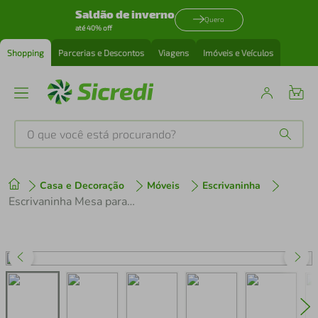
Saldão de inverno
Quero
até 40% off
Shopping
Parcerias e Descontos
Viagens
Imóveis e Veículos
O que você está procurando?
Produtos mais buscados
Casa e Decoração
Móveis
Escrivaninha
tenis
1
º
Escrivaninha Mesa para Computador Dubai Multimóveis V6002
cafeteira
2
º
perfume
3
º