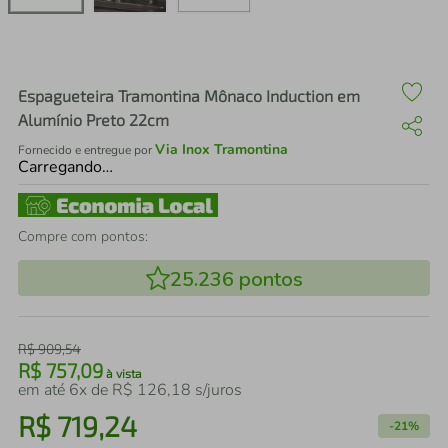
air fryer
4
º
iphone
5
º
Espagueteira Tramontina Mônaco Induction em
Alumínio Preto 22cm
Via Inox Tramontina
Fornecido e entregue por
Carregando…
Compre com pontos:
25.236
pontos
R$
909
,
54
R$
757
,
09
à vista
em até
6
x de
R$
126
,
18
s/juros
R$
719
,
24
-
21%