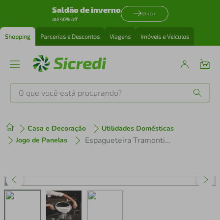
Saldão de inverno
Quero
até 40% off
Shopping
Parcerias e Descontos
Viagens
Imóveis e Veículos
O que você está procurando?
Produtos mais buscados
Casa e Decoração
Utilidades Domésticas
tenis
1
º
Espagueteira Tramontina Mônaco Induction em Alumínio Preto 22cm
Jogo de Panelas
cafeteira
2
º
perfume
3
º