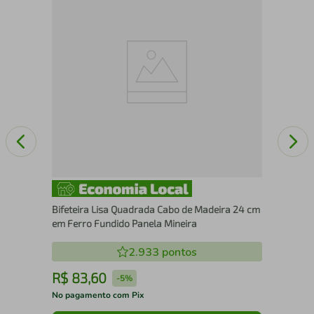
Frigideira
Pan
Bifeteira Lisa Quadrada Cabo de Madeira 24 cm
em Ferro Fundido Panela Mineira
2.933
pontos
R$
83
,
60
R
-
5%
No pagamento com Pix
No 