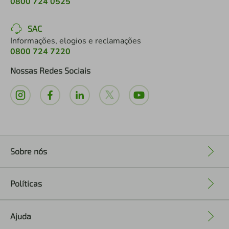
0800 724 0525
SAC
Informações, elogios e reclamações
0800 724 7220
Nossas Redes Sociais
Sobre nós
+
Políticas
+
Ajuda
+