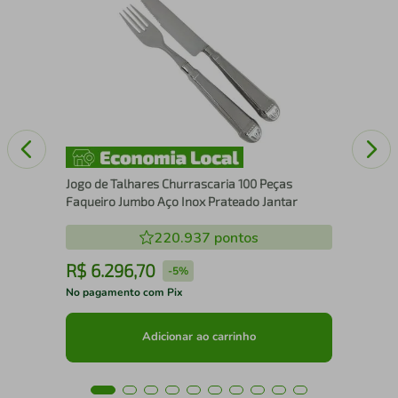
50 
20c
Jogo de Talhares Churrascaria 100 Peças
Faqueiro Jumbo Aço Inox Prateado Jantar
220.937
pontos
R$
6
.
296
,
70
R
-
5%
No pagamento com Pix
No 
Adicionar ao carrinho