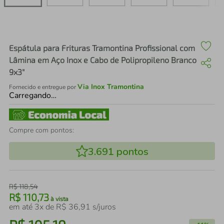
air fryer
4
º
iphone
5
º
Espátula para Frituras Tramontina Profissional com
Lâmina em Aço Inox e Cabo de Polipropileno Branco
9x3"
Via Inox Tramontina
Fornecido e entregue por
Carregando…
Compre com pontos:
3.691
pontos
R$
118
,
54
R$
110
,
73
à vista
em até
3
x de
R$
36
,
91
s/juros