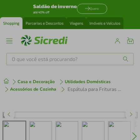
Saldão de inverno
Quero
até 40% off
Shopping
Parcerias e Descontos
Viagens
Imóveis e Veículos
O que você está procurando?
Produtos mais buscados
Casa e Decoração
Utilidades Domésticas
tenis
1
º
Espátula para Frituras Tramontina Profissional com Lâmina em Aço Inox e Cabo de Polipropileno Branco 9x3"
Acessórios de Cozinha
cafeteira
2
º
perfume
3
º