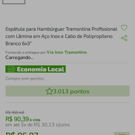
air fryer
4
º
iphone
5
º
Espátula para Hambúrguer Tramontina Profissional
com Lâmina em Aço Inox e Cabo de Polipropileno
Branco 6x3"
Via Inox Tramontina
Fornecido e entregue por
Carregando…
Compre com pontos:
3.013
pontos
R$
108
,
48
R$
90
,
39
à vista
em até
3
x de
R$
30
,
13
s/juros