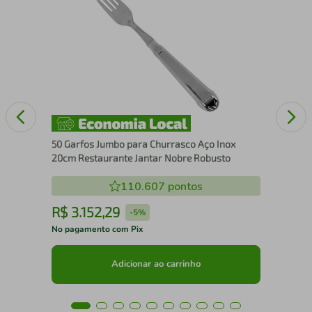
50 
Pra
Res
50 Garfos Jumbo para Churrasco Aço Inox
20cm Restaurante Jantar Nobre Robusto
110.607
pontos
R$
3
.
152
,
29
R
-
5%
No pagamento com Pix
No 
Adicionar ao carrinho