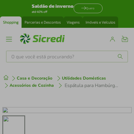
Saldão de inverno
Quero
até 40% off
Shopping
Parcerias e Descontos
Viagens
Imóveis e Veículos
O que você está procurando?
Produtos mais buscados
Casa e Decoração
Utilidades Domésticas
tenis
1
º
Espátula para Hambúrguer Tramontina Profissional com Lâmina em Aço Inox e Cabo de Polipropileno Branco 6x3"
Acessórios de Cozinha
cafeteira
2
º
perfume
3
º