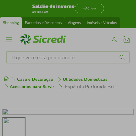
Saldão de inverno
Quero
até 40% off
Shopping
Parcerias e Descontos
Viagens
Imóveis e Veículos
O que você está procurando?
Produtos mais buscados
Casa e Decoração
Utilidades Domésticas
tenis
1
º
Espátula Perfurada Brinox Asti em Aço Inox
Acessórios para Servir
cafeteira
2
º
perfume
3
º