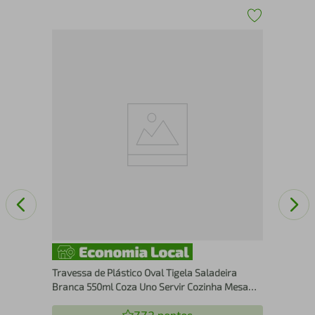
nox
Pot
Man
Travessa de Plástico Oval Tigela Saladeira
Branca 550ml Coza Uno Servir Cozinha Mesa
Posta