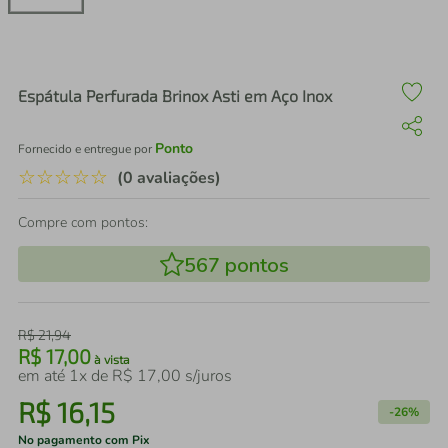
air fryer
4
º
iphone
5
º
Espátula Perfurada Brinox Asti em Aço Inox
Ponto
Fornecido e entregue por
☆
☆
☆
☆
☆
(0 avaliações)
Compre com pontos:
567
pontos
R$
21
,
94
R$
17
,
00
à vista
em até
1
x de
R$
17
,
00
s/juros
R$
16
,
15
-
26%
No pagamento com Pix