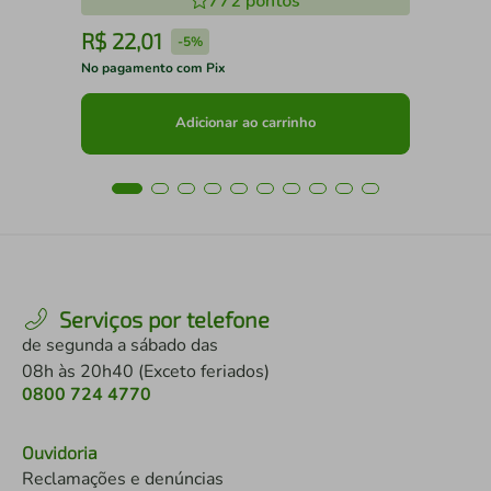
772
pontos
R$
22
,
01
R
-
5%
No pagamento com Pix
No 
Adicionar ao carrinho
Serviços por telefone
de segunda a sábado das
08h às 20h40 (Exceto feriados)
0800 724 4770
Ouvidoria
Reclamações e denúncias