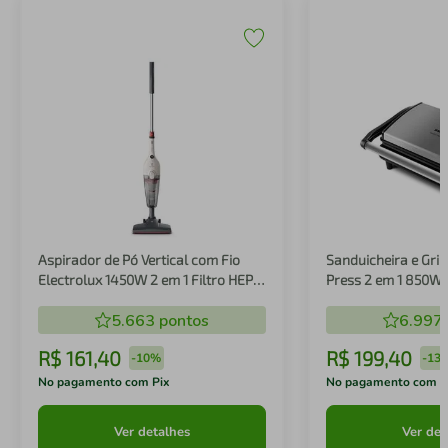
Aspirador de Pó Vertical com Fio
Sanduicheira e Gril
Electrolux 1450W 2 em 1 Filtro HEPA
Press 2 em 1 850W
Branco (STK14B)
5.663
pontos
6.997
R$
161
,
40
R$
199
,
40
-
10%
-
13
No pagamento com Pix
No pagamento com P
Ver detalhes
Ver det