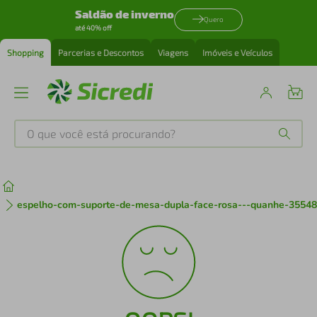
Saldão de inverno
Quero
até 40% off
Shopping
Parcerias e Descontos
Viagens
Imóveis e Veículos
O que você está procurando?
Produtos mais buscados
tenis
1
º
espelho-com-suporte-de-mesa-dupla-face-rosa---quanhe-3554
cafeteira
2
º
perfume
3
º