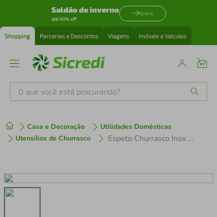
Saldão de inverno
Quero
até 40% off
Shopping
Parcerias e Descontos
Viagens
Imóveis e Veículos
O que você está procurando?
Produtos mais buscados
Casa e Decoração
Utilidades Domésticas
tenis
1
º
Espeto Churrasco Inox 85Cm Tramontina
Utensílios de Churrasco
cafeteira
2
º
perfume
3
º