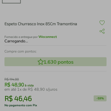
air fryer
4
º
iphone
5
º
Espeto Churrasco Inox 85Cm Tramontina
Weconnect
Fornecido e entregue por
Carregando…
Compre com pontos:
1.630
pontos
R$
114
,
00
R$
48
,
90
à vista
em até
1
x de
R$
48
,
90
s/juros
R$
46
,
46
-
59%
No pagamento com Pix