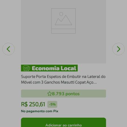
Uti
Suporte Porta Espetos de Embutir na Lateral do
Móvel com 3 Ganchos Masutti Copat Aço
Cromado
8.793
pontos
R$
250
,
61
R
-
5%
No pagamento com Pix
No 
Adicionar ao carrinho