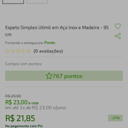
air fryer
4
º
iphone
5
º
Espeto Simples Utimil em Aço Inox e Madeira - 95
cm
Ponto
Fornecido e entregue por
☆
☆
☆
☆
☆
(0 avaliações)
Compre com pontos:
767
pontos
R$
29
,
90
R$
23
,
00
à vista
em até
1
x de
R$
23
,
00
s/juros
R$
21
,
85
-
27%
No pagamento com Pix