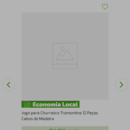
eira
Jog
Mad
Jogo para Churrasco Tramontina 12 Peças
Cabos de Madeira