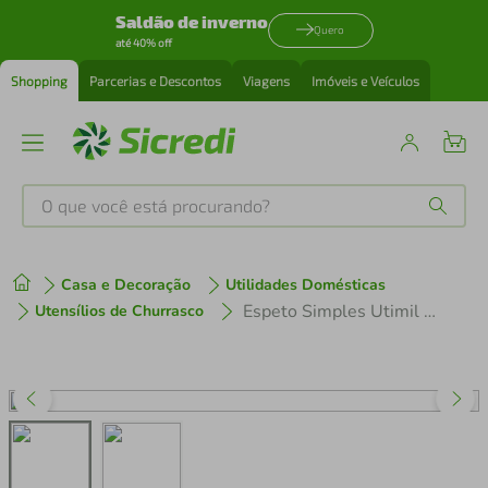
Saldão de inverno
Quero
até 40% off
Shopping
Parcerias e Descontos
Viagens
Imóveis e Veículos
O que você está procurando?
Produtos mais buscados
Casa e Decoração
Utilidades Domésticas
tenis
1
º
Espeto Simples Utimil em Aço Inox e Madeira - 95 cm
Utensílios de Churrasco
cafeteira
2
º
perfume
3
º