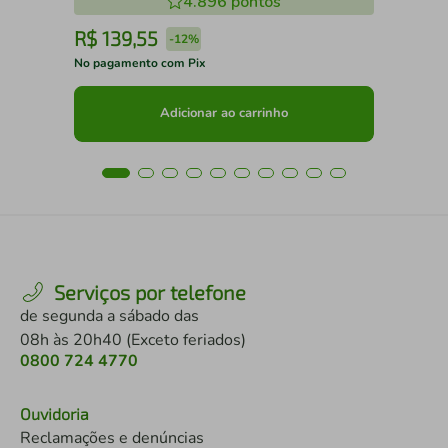
4.896
pontos
R$
139
,
55
R
-
12%
No pagamento com Pix
No 
Adicionar ao carrinho
Serviços por telefone
de segunda a sábado das
08h às 20h40 (Exceto feriados)
0800 724 4770
Ouvidoria
Reclamações e denúncias