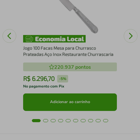
Des
Jogo 100 Facas Mesa para Churrasco
Prateadas Aço Inox Restaurante Churrascaria
220.937
pontos
R$
6
.
296
,
70
R
-
5%
No pagamento com Pix
No 
Adicionar ao carrinho