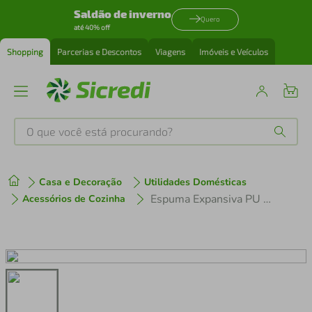
Saldão de inverno
Quero
até 40% off
Shopping
Parcerias e Descontos
Viagens
Imóveis e Veículos
O que você está procurando?
Produtos mais buscados
Casa e Decoração
Utilidades Domésticas
tenis
1
º
Espuma Expansiva PU Western 320g 500ml
Acessórios de Cozinha
cafeteira
2
º
perfume
3
º