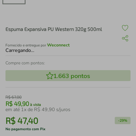
air fryer
4
º
iphone
5
º
Espuma Expansiva PU Western 320g 500ml
Weconnect
Fornecido e entregue por
Carregando…
Compre com pontos:
1.663
pontos
R$
67
,
00
R$
49
,
90
à vista
em até
1
x de
R$
49
,
90
s/juros
R$
47
,
40
-
29%
No pagamento com Pix