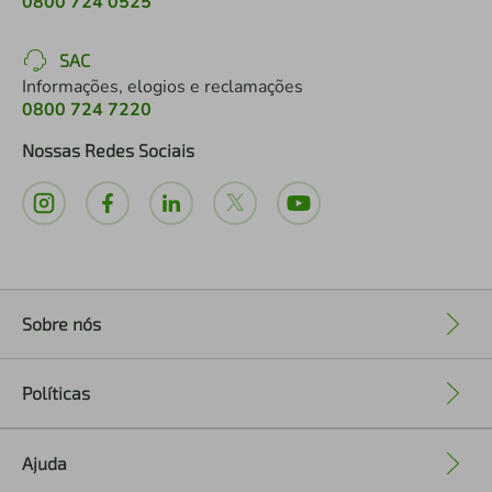
0800 724 0525
SAC
Informações, elogios e reclamações
0800 724 7220
Nossas Redes Sociais
Sobre nós
+
Políticas
+
Ajuda
+