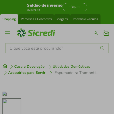
Saldão de inverno
Quero
até 40% off
Shopping
Parcerias e Descontos
Viagens
Imóveis e Veículos
O que você está procurando?
Produtos mais buscados
Casa e Decoração
Utilidades Domésticas
tenis
1
º
Espumadeira Tramontina Laguna Aço Inox
Acessórios para Servir
cafeteira
2
º
perfume
3
º