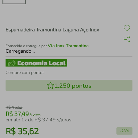
air fryer
4
º
iphone
5
º
Espumadeira Tramontina Laguna Aço Inox
Via Inox Tramontina
Fornecido e entregue por
Carregando…
Compre com pontos:
1.250
pontos
R$
46
,
52
R$
37
,
49
à vista
em até
1
x de
R$
37
,
49
s/juros
R$
35
,
62
-
23%