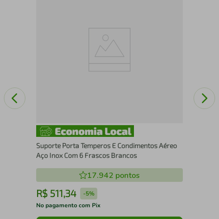
a
Kit
par
Suporte Porta Temperos E Condimentos Aéreo
Aço Inox Com 6 Frascos Brancos
17.942
pontos
R$
511
,
34
R
-
5%
No pagamento com Pix
No 