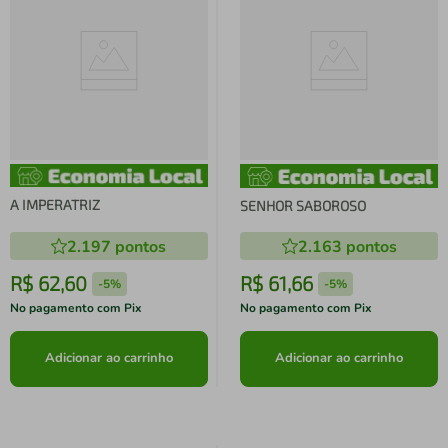
A IMPERATRIZ
SENHOR SABOROSO
2.197
pontos
2.163
pontos
R$
62
,
60
R$
61
,
66
-
5%
-
5%
No pagamento com Pix
No pagamento com Pix
Adicionar ao carrinho
Adicionar ao carrinho