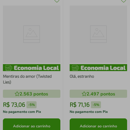
Mentiras do amor (Twisted
Olá, estranho
Lies)
2.563
pontos
2.497
pontos
R$
73
,
06
R$
71
,
16
-
5%
-
5%
No pagamento com Pix
No pagamento com Pix
Adicionar ao carrinho
Adicionar ao carrinho