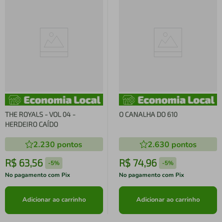
THE ROYALS - VOL 04 -
O CANALHA DO 610
HERDEIRO CAÍDO
2.230
pontos
2.630
pontos
R$
63
,
56
R$
74
,
96
-
5%
-
5%
No pagamento com Pix
No pagamento com Pix
Adicionar ao carrinho
Adicionar ao carrinho