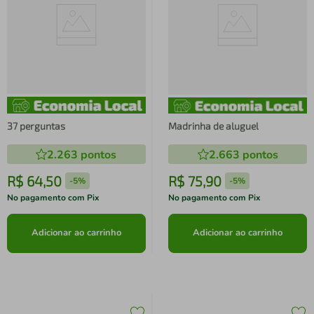
37 perguntas
Madrinha de aluguel
2.263
pontos
2.663
pontos
R$
64
,
50
R$
75
,
90
-
5%
-
5%
No pagamento com Pix
No pagamento com Pix
Adicionar ao carrinho
Adicionar ao carrinho