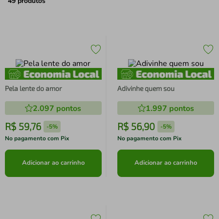
air fryer
4
º
49
produtos
iphone
5
º
Pela lente do amor
Adivinhe quem sou
2.097
pontos
1.997
pontos
R$
59
,
76
R$
56
,
90
-
5%
-
5%
No pagamento com Pix
No pagamento com Pix
Adicionar ao carrinho
Adicionar ao carrinho