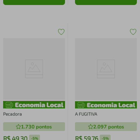
Pecadora
A FUGITIVA
1.730
pontos
2.097
pontos
R$
49
,
30
R$
59
,
76
-
5%
-
5%