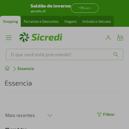
Saldão de inverno
Quero
até 40% off
Shopping
Parcerias e Descontos
Viagens
Imóveis e Veículos
O que você está procurando?
Produtos mais buscados
Essencia
tenis
1
º
Essencia
cafeteira
2
º
perfume
3
º
Filtrar
Mais recentes