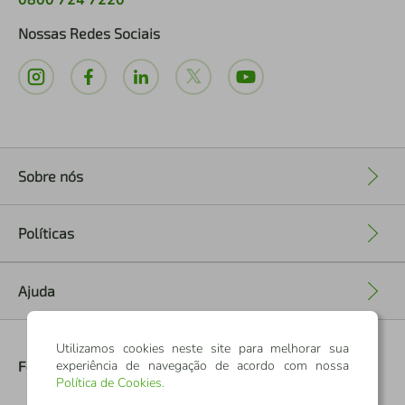
0800 724 7220
Nossas Redes Sociais
Sobre nós
+
Políticas
+
Ajuda
+
Utilizamos cookies neste site para melhorar sua
Formas de Pagamento
experiência de navegação de acordo com nossa
Política de Cookies
.