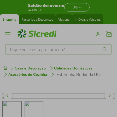
Saldão de inverno
Quero
até 40% off
Shopping
Parcerias e Descontos
Viagens
Imóveis e Veículos
O que você está procurando?
Produtos mais buscados
Casa e Decoração
Utilidades Domésticas
tenis
1
º
Esteirinha Redonda Utimil CR 536 em Aço Cromado
Acessórios de Cozinha
cafeteira
2
º
perfume
3
º