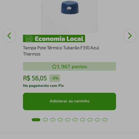
Fog
Tampa Pote Térmico Tubarão F310 Azul
Thermos
1.967
pontos
R$
56
,
05
R
-
5%
No pagamento com Pix
No 
Adicionar ao carrinho