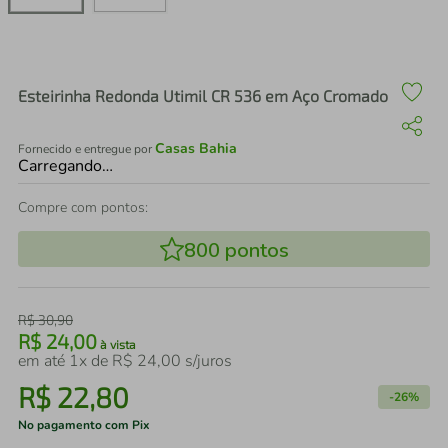
air fryer
4
º
iphone
5
º
Esteirinha Redonda Utimil CR 536 em Aço Cromado
Casas Bahia
Fornecido e entregue por
Carregando…
Compre com pontos:
800
pontos
R$
30
,
90
R$
24
,
00
à vista
em até
1
x de
R$
24
,
00
s/juros
R$
22
,
80
-
26%
No pagamento com Pix