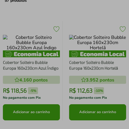
air fryer
4
º
57
produtos
iphone
5
º
Cobertor Solteiro Bubble
Cobertor Solteiro Bubble
Europa 160x230cm Azul Índigo
Europa 160x230cm Hortelã
4.160
pontos
3.952
pontos
R$
118
,
56
R$
112
,
63
-
5%
-
10%
No pagamento com Pix
No pagamento com Pix
Adicionar ao carrinho
Adicionar ao carrinho