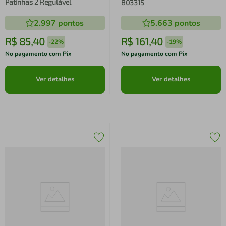
Patinhas 2 Regulável
803315
2.997
pontos
5.663
pontos
R$
85
,
40
R$
161
,
40
-
22%
-
19%
No pagamento com Pix
No pagamento com Pix
Ver detalhes
Ver detalhes