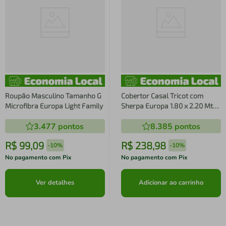
Roupão Masculino Tamanho G
Cobertor Casal Tricot com
Microfibra Europa Light Family
Sherpa Europa 1.80 x 2.20 Mts
Rosa Malva
3.477
pontos
8.385
pontos
R$
99
,
09
R$
238
,
98
-
10%
-
10%
No pagamento com Pix
No pagamento com Pix
Ver detalhes
Adicionar ao carrinho