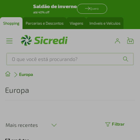
Saldão de inverno
Quero
até 40% off
Shopping
Parcerias e Descontos
Viagens
Imóveis e Veículos
O que você está procurando?
Produtos mais buscados
Europa
tenis
1
º
Europa
cafeteira
2
º
perfume
3
º
Filtrar
Mais recentes