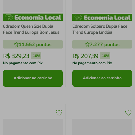
Edredom Queen Size Dupla
Edredom Solteiro Dupla Face
Face Trend Europa Bom Jesus
Trend Europa Lindóia
11.552
pontos
7.277
pontos
R$
329
,
23
R$
207
,
39
-
10%
-
10%
No pagamento com Pix
No pagamento com Pix
Adicionar ao carrinho
Adicionar ao carrinho