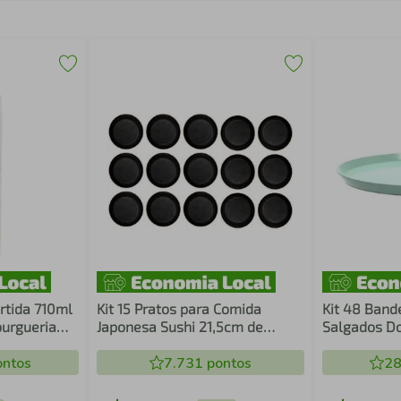
ertida 710ml
Kit 15 Pratos para Comida
Kit 48 Band
urgueria
Japonesa Sushi 21,5cm de
Salgados D
fissional
Melamina Raso Oriental
Menta Servi
ntos
Sashimi Wolff
7.731
pontos
Bubble Crip
28