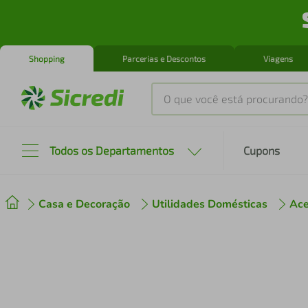
Shopping
Parcerias e Descontos
Viagens
O que você está procurando?
Produtos mais buscados
Todos os Departamentos
Cupons
tenis
1
º
Casa e Decoração
Utilidades Domésticas
Ace
cafeteira
2
º
perfume
3
º
air fryer
4
º