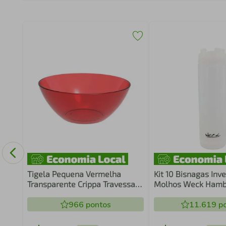
m
Tigela Pequena Vermelha
Kit 10 Bisnagas Inv
Transparente Crippa Travessa
Molhos Weck Hamb
Redonda 2,3L Servir Salada
Restaurante Bar Pro
Sobremesa
966
pontos
11.619
po