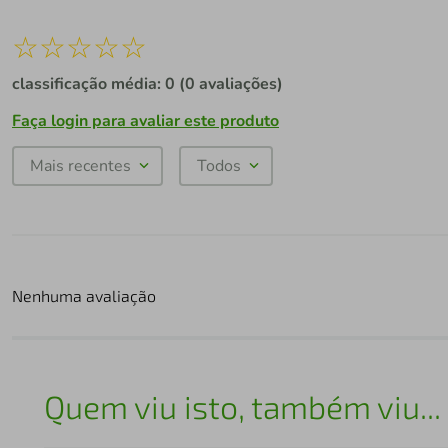
☆
☆
☆
☆
☆
classificação média: 0
(0 avaliações)
Faça login para avaliar este produto
Mais recentes
Todos
Nenhuma avaliação
Quem viu isto, também viu...