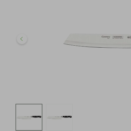
iphone
5
º