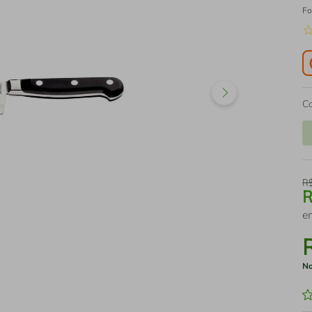
Fo
C
R
e
No