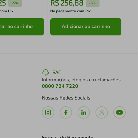
25
R$
256
,
88
R$
-
5%
-
5%
com Pix
No pagamento com Pix
No pa
nar ao carrinho
Adicionar ao carrinho
SAC
Informações, elogios e reclamações
0800 724 7220
Nossas Redes Sociais
Formas de Pagamento