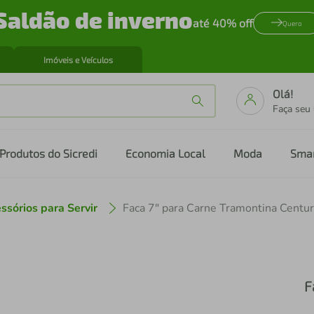
Saldão de inverno
até 40% off
Quero
Imóveis e Veículos
Olá!
Faça seu
Produtos do Sicredi
Economia Local
Moda
Sma
ssórios para Servir
Faca 7" para Carne Tramontina Centu
F