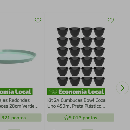
Kit 
Mela
Alça
ejas Redondas
Kit 24 Cumbucas Bowl Coza
oces 28cm Verde
Uno 450ml Preta Plástico
r Bar Restaurante
Sobremesa
pa
.921
pontos
9.013
pontos