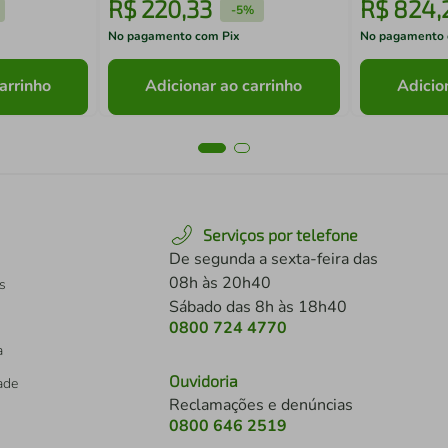
R$
220
,
33
R$
824
,
-
5%
No pagamento com Pix
No pagamento 
arrinho
Adicionar ao carrinho
Adicio
Serviços por telefone
De segunda a sexta-feira das
08h às 20h40
s
Sábado das 8h às 18h40
0800 724 4770
a
Ouvidoria
dade
Reclamações e denúncias
0800 646 2519