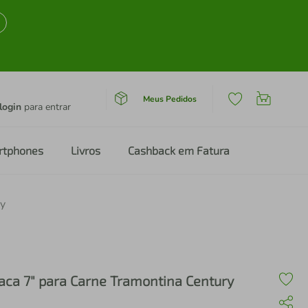
Meus Pedidos
login
para entrar
rtphones
Livros
Cashback em Fatura
ry
aca 7" para Carne Tramontina Century