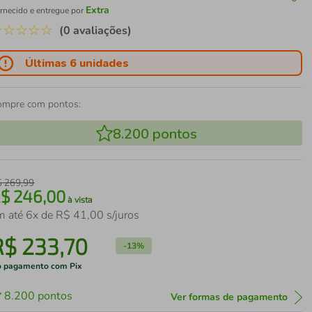
Extra
rnecido e entregue por
☆
☆
☆
☆
☆
(0 avaliações)
Últimas 6 unidades
ompre com pontos:
8.200
pontos
$
269
,
99
R$
246
,
00
à vista
m até
6
x de
R$
41
,
00
s/juros
R$
233
,
70
-
13%
 pagamento com Pix
8.200
pontos
Ver formas de pagamento