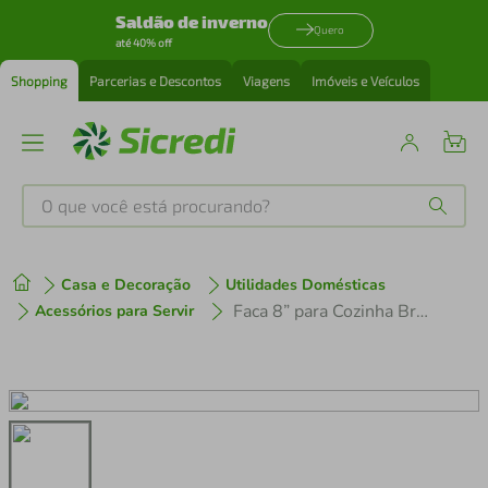
Saldão de inverno
Quero
até 40% off
Shopping
Parcerias e Descontos
Viagens
Imóveis e Veículos
O que você está procurando?
Produtos mais buscados
Casa e Decoração
Utilidades Domésticas
tenis
1
º
Faca 8” para Cozinha Brinox Infinity em Aço Inox e ABS
Acessórios para Servir
cafeteira
2
º
perfume
3
º