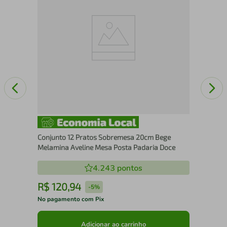
Ave
Conjunto 12 Pratos Sobremesa 20cm Bege
Melamina Aveline Mesa Posta Padaria Doce
4.243
pontos
R$
120
,
94
R
-
5%
No pagamento com Pix
No 
Adicionar ao carrinho