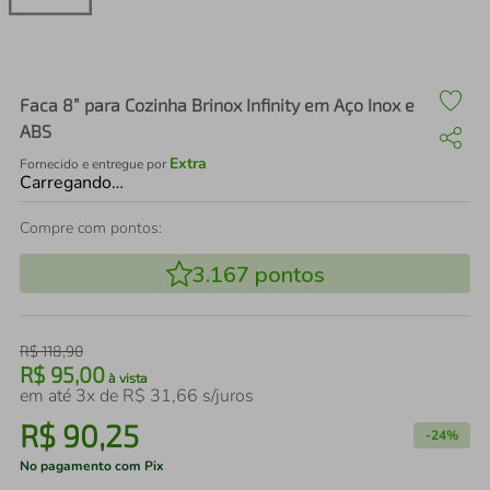
air fryer
4
º
iphone
5
º
Faca 8” para Cozinha Brinox Infinity em Aço Inox e
ABS
Extra
Fornecido e entregue por
Carregando…
Compre com pontos:
3.167
pontos
R$
118
,
90
R$
95
,
00
à vista
em até
3
x de
R$
31
,
66
s/juros
R$
90
,
25
-
24%
No pagamento com Pix