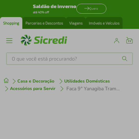
Saldão de inverno
Quero
até 40% off
Shopping
Parcerias e Descontos
Viagens
Imóveis e Veículos
O que você está procurando?
Produtos mais buscados
Casa e Decoração
Utilidades Domésticas
tenis
1
º
Faca 9" Yanagiba Tramontina Sushi Silver em Aço Inox - Marrom
Acessórios para Servir
cafeteira
2
º
perfume
3
º