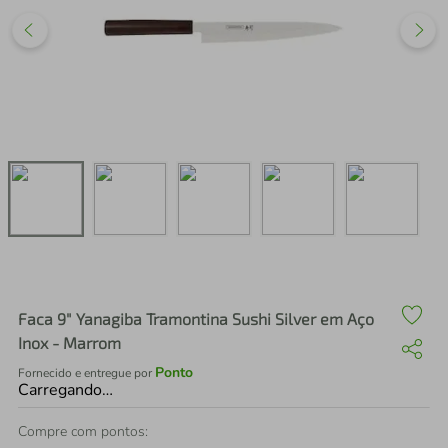
air fryer
4
º
iphone
5
º
Faca 9" Yanagiba Tramontina Sushi Silver em Aço
Inox - Marrom
Ponto
Fornecido e entregue por
Carregando…
Compre com pontos: