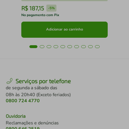
R$
187
,
15
R
-
5%
No pagamento com Pix
No 
Adicionar ao carrinho
Serviços por telefone
de segunda a sábado das
08h às 20h40 (Exceto feriados)
0800 724 4770
Ouvidoria
Reclamações e denúncias