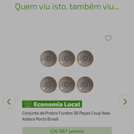
Quem viu isto, também viu...
Con
Chu
Conjunto de Pratos Fundos 06 Peças Coup New
Asteca Porto Brasil
6.567
pontos