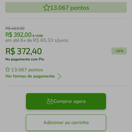
13.067
pontos
R$
489
,
90
R$
392
,
00
à vista
em até
6
x de
R$
65
,
33
s/juros
R$
372
,
40
-
24%
No pagamento com Pix
13.067
pontos
Ver formas de pagamento
Comprar agora
Adicionar ao carrinho