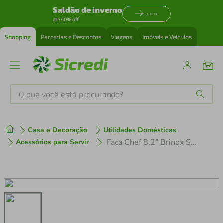
Saldão de inverno
Quero
até 40% off
Shopping
Parcerias e Descontos
Viagens
Imóveis e Veículos
O que você está procurando?
Produtos mais buscados
Casa e Decoração
Utilidades Domésticas
tenis
1
º
Faca Chef 8,2” Brinox Samurai 2504/303 em Aço Inox
Acessórios para Servir
cafeteira
2
º
perfume
3
º