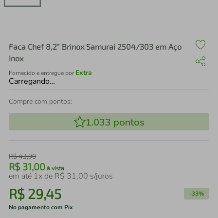
air fryer
4
º
iphone
5
º
Faca Chef 8,2” Brinox Samurai 2504/303 em Aço
Inox
Extra
Fornecido e entregue por
Carregando…
Compre com pontos:
1.033
pontos
R$
43
,
90
R$
31
,
00
à vista
em até
1
x de
R$
31
,
00
s/juros
R$
29
,
45
-
33%
No pagamento com Pix