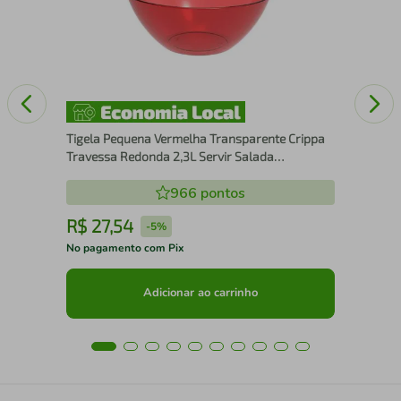
Red
Tigela Pequena Vermelha Transparente Crippa
Travessa Redonda 2,3L Servir Salada
Sobremesa
966
pontos
R$
27
,
54
R
-
5%
No pagamento com Pix
No 
Adicionar ao carrinho