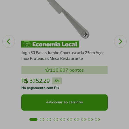
Tam
Aga
Jogo 50 Facas Jumbo Churrascaria 25cm Aço
Inox Prateadas Mesa Restaurante
110.607
pontos
R$
3
.
152
,
29
R
-
5%
No pagamento com Pix
No 
Adicionar ao carrinho