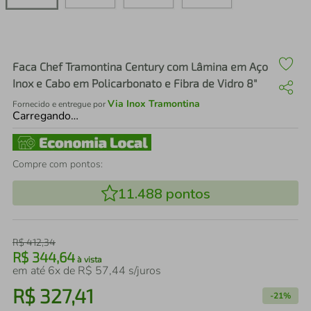
air fryer
4
º
iphone
5
º
Faca Chef Tramontina Century com Lâmina em Aço
Inox e Cabo em Policarbonato e Fibra de Vidro 8"
Via Inox Tramontina
Fornecido e entregue por
Carregando…
Compre com pontos:
11.488
pontos
R$
412
,
34
R$
344
,
64
à vista
em até
6
x de
R$
57
,
44
s/juros
R$
327
,
41
-
21%