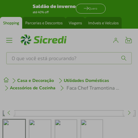
Saldão de inverno
Quero
até 40% off
Shopping
Parcerias e Descontos
Viagens
Imóveis e Veículos
O que você está procurando?
Produtos mais buscados
Casa e Decoração
Utilidades Domésticas
tenis
1
º
Faca Chef Tramontina Century com Lâmina em Aço Inox e Cabo em Policarbonato e Fibra de Vidro 8"
Acessórios de Cozinha
cafeteira
2
º
perfume
3
º