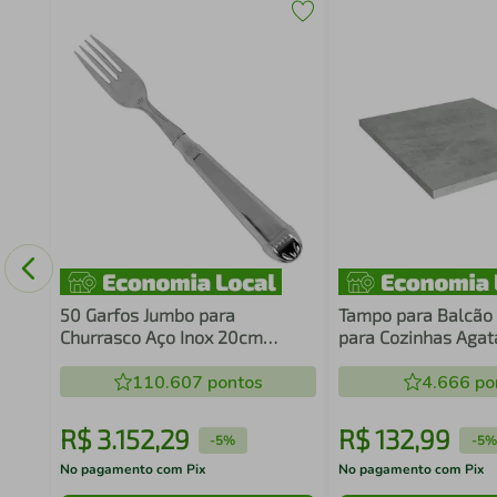
ria
50 Garfos Jumbo para
Tampo para Balcã
Churrasco Aço Inox 20cm
para Cozinhas Agat
Restaurante Jantar Nobre
Lux, Stella e Vik 
Robusto
110.607
pontos
4.666
po
R$
3
.
152
,
29
R$
132
,
99
-
5%
-
5%
No pagamento com Pix
No pagamento com Pix