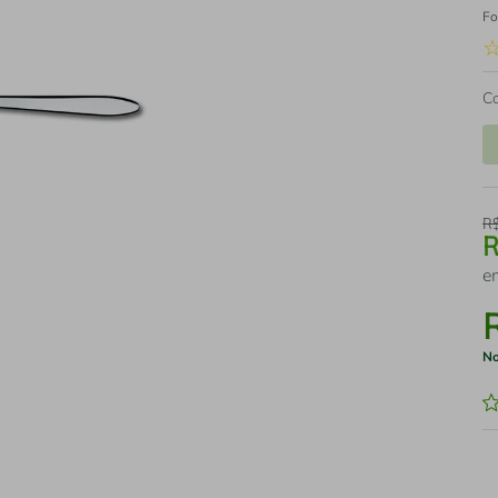
Fo
C
R
e
No