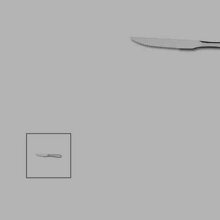
iphone
5
º