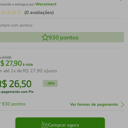
Weconnect
rnecido e entregue por
☆
☆
☆
☆
☆
(0 avaliações)
ompre com pontos:
930
pontos
$
37
,
00
R$
27
,
90
à vista
m até
1
x de
R$
27
,
90
s/juros
R$
26
,
50
-
28%
 pagamento com Pix
930
pontos
Ver formas de pagamento
Comprar agora