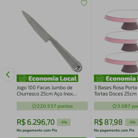
x
Jogo 100 Facas Jumbo de
3 Bases Rosa Porta
Churrasco 25cm Aço Inox
Tortas Doces 25cm
Prateada Restaurante Mesa
Bubble Suporte Cri
Jantar
220.937
pontos
3.087
po
R$
6
.
296
,
70
R$
87
,
98
-
5%
-
5%
No pagamento com Pix
No pagamento com Pix