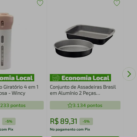
Tamp
Ther
o Giratório 4 em 1
Conjunto de Assadeiras Brasil
osa - Wincy
em Alumínio 2 Peças
Tramontina Preto
.233
pontos
3.134
pontos
R$
89
,
31
R$
-
5%
-
5%
com Pix
No pagamento com Pix
No pa