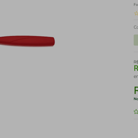
Fo
C
R
e
No