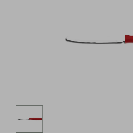
iphone
5
º