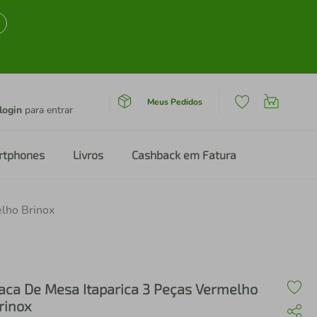
Meus Pedidos
login
para entrar
rtphones
Livros
Cashback em Fatura
elho Brinox
aca De Mesa Itaparica 3 Peças Vermelho
rinox