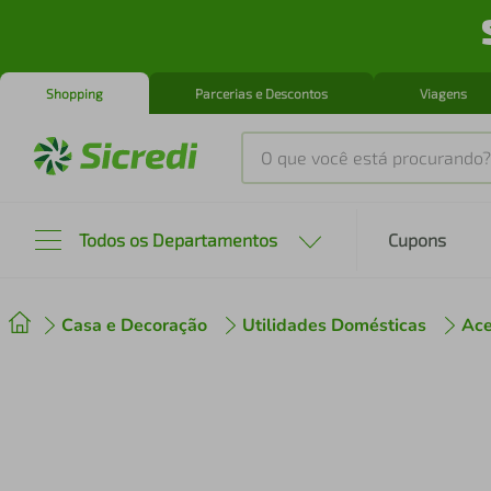
Shopping
Parcerias e Descontos
Viagens
O que você está procurando?
Produtos mais buscados
Todos os Departamentos
Cupons
tenis
1
º
Casa e Decoração
Utilidades Domésticas
Ace
cafeteira
2
º
perfume
3
º
air fryer
4
º