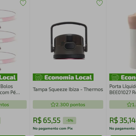
 Bolos
Porta Líquid
Tampa Squeeze Ibiza - Thermos
 com Pé
BEE01027 R
ppa
ntos
2.300
pontos
1
R$
65
,
55
R$
35
,
14
-
5%
No pagamento com Pix
No pagamento 