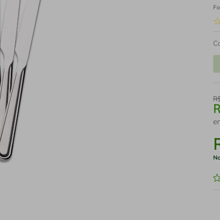
Fo
C
R
e
No