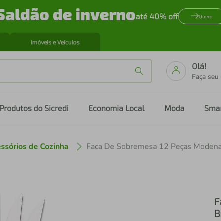
Saldão de inverno
até 40% off
Quero
Imóveis e Veículos
Olá!
Faça seu
Produtos do Sicredi
Economia Local
Moda
Sma
ssórios de Cozinha
Faca De Sobremesa 12 Peças Modena
F
B