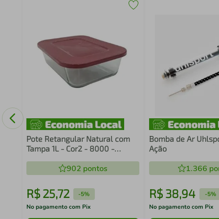
Pote Retangular Natural com
Bomba de Ar Uhlsp
Tampa 1L - Cor2 - 8000 -
Ação
Vitazza
902
pontos
1.366
po
R$
25
,
72
R$
38
,
94
-
5%
-
5%
No pagamento com Pix
No pagamento com Pix