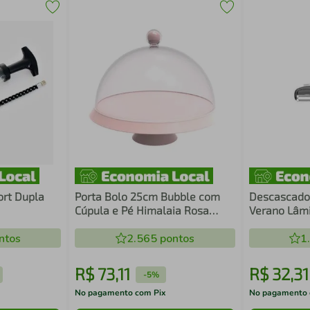
ort Dupla
Porta Bolo 25cm Bubble com
Descascado
Cúpula e Pé Himalaia Rosa
Verano Lâmi
Crippa Boleira Tortas Doces
Microsserri
ntos
2.565
pontos
1
R$
73
,
11
R$
32
,
31
-
5%
No pagamento com Pix
No pagamento 