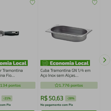
Pote
8.5x
r Tramontina
Cuba Tramontina GN 1/4 em
na Fio
Aço Inox sem Alças
lhado Ônix
Profundidade 40 mm
.134
pontos
1.776
pontos
R$
50
,
63
R$
-
21%
-
28%
com Pix
No pagamento com Pix
No pa