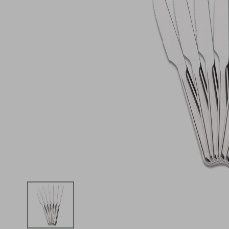
iphone
5
º