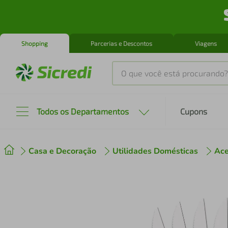
Shopping
Parcerias e Descontos
Viagens
O que você está procurando?
Produtos mais buscados
Todos os Departamentos
Cupons
tenis
1
º
Casa e Decoração
Utilidades Domésticas
Ace
cafeteira
2
º
perfume
3
º
air fryer
4
º