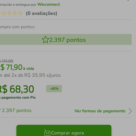
Weconnect
rnecido e entregue por
☆
☆
☆
☆
☆
(0 avaliações)
ompre com pontos:
2.397
pontos
$
131
,
00
R$
71
,
90
à vista
m até
2
x de
R$
35
,
95
s/juros
R$
68
,
30
-
48%
 pagamento com Pix
2.397
pontos
Ver formas de pagamento
Comprar agora