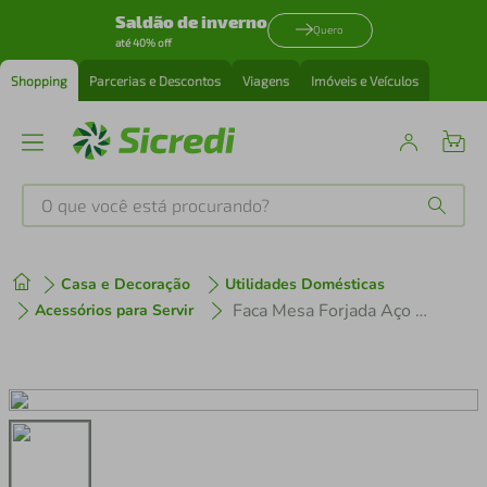
Saldão de inverno
Quero
até 40% off
Shopping
Parcerias e Descontos
Viagens
Imóveis e Veículos
O que você está procurando?
Produtos mais buscados
Casa e Decoração
Utilidades Domésticas
tenis
1
º
Faca Mesa Forjada Aço Inox Vicenza Tramontina
Acessórios para Servir
cafeteira
2
º
perfume
3
º