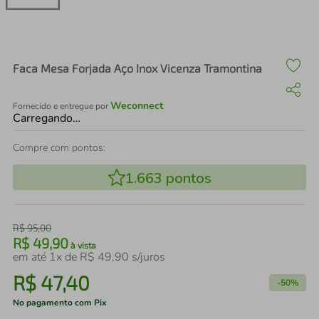
air fryer
4
º
iphone
5
º
Faca Mesa Forjada Aço Inox Vicenza Tramontina
Weconnect
Fornecido e entregue por
Carregando…
Compre com pontos:
1.663
pontos
R$
95
,
00
R$
49
,
90
à vista
em até
1
x de
R$
49
,
90
s/juros
R$
47
,
40
-
50%
No pagamento com Pix