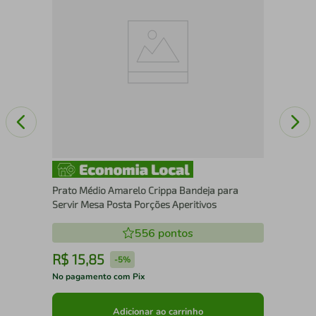
Aço
Prato Médio Amarelo Crippa Bandeja para
Servir Mesa Posta Porções Aperitivos
556
pontos
R$
15
,
85
R
-
5%
No pagamento com Pix
No 
Adicionar ao carrinho