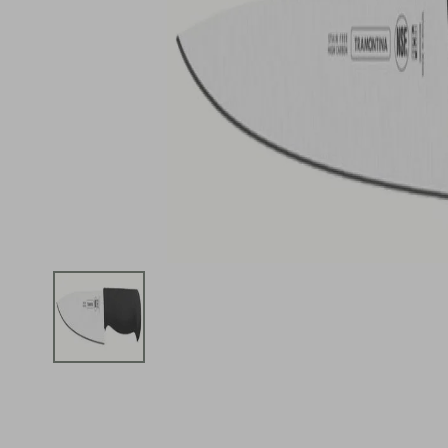
iphone
5
º