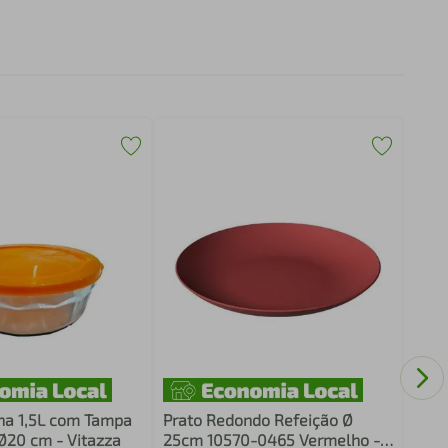
Bowl
450m
na 1,5L com Tampa
Prato Redondo Refeição Ø
 Ø20 cm - Vitazza
25cm 10570-0465 Vermelho -