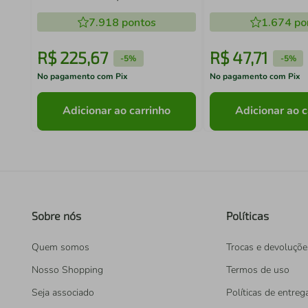
Doces Petiscos Crippa Bubble
7.918
pontos
1.674
po
R$
225
,
67
R$
47
,
71
-
5%
-
5%
No pagamento com Pix
No pagamento com Pix
Adicionar ao carrinho
Adicionar ao c
Sobre nós
Políticas
Quem somos
Trocas e devoluçõe
Nosso Shopping
Termos de uso
Seja associado
Políticas de entreg