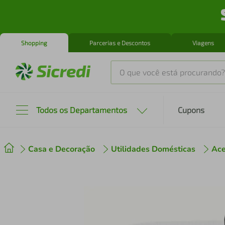
Shopping
Parcerias e Descontos
Viagens
O que você está procurando?
Produtos mais buscados
Todos os Departamentos
Cupons
tenis
1
º
Casa e Decoração
Utilidades Domésticas
Ace
cafeteira
2
º
perfume
3
º
air fryer
4
º