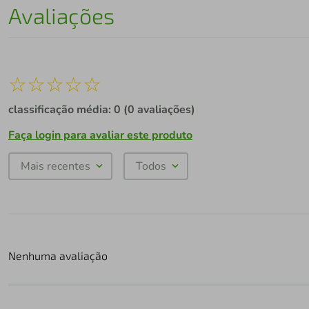
Avaliações
☆
☆
☆
☆
☆
classificação média: 0
(0 avaliações)
Faça login para avaliar este produto
Mais recentes
Todos
Nenhuma avaliação