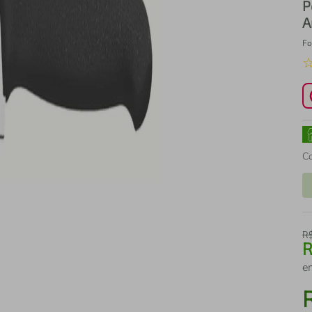
P
A
Fo
C
R
e