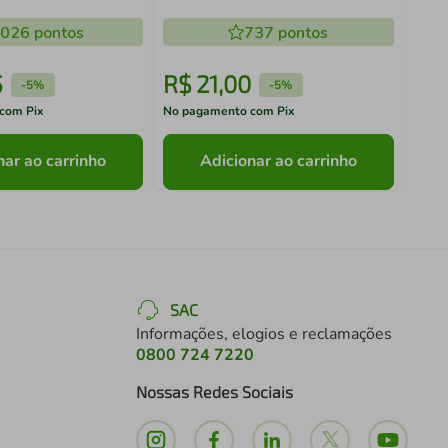
Coza
.026
pontos
737
pontos
5
R$
21
,
00
R$
-
5%
-
5%
com Pix
No pagamento com Pix
No pa
nar ao carrinho
Adicionar ao carrinho
SAC
Informações, elogios e reclamações
0800 724 7220
Nossas Redes Sociais