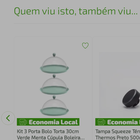
Quem viu isto, também viu...
ção
-
Kit 3 Porta Bolo Torta 30cm
Tampa Squeeze Tér
Verde Menta Cúpula Boleira
Thermos Preto 500