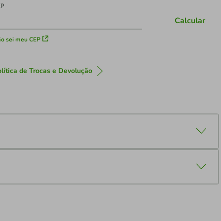
EP
Calcular
o sei meu CEP
lítica de Trocas e Devolução