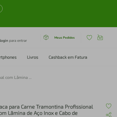
Meus Pedidos
login
para entrar
rtphones
Livros
Cashback em Fatura
Faca para Carne Tramontina Profissional com Lâmina de Aço Inox e Cabo de Polipropileno Preto com Proteção Antimicrobiana 6"
aca para Carne Tramontina Profissional
om Lâmina de Aço Inox e Cabo de