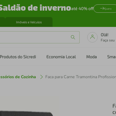
Saldão de inverno
até 40% off
Quero
Imóveis e Veículos
Olá!
Faça seu
Produtos do Sicredi
Economia Local
Moda
Sma
ssórios de Cozinha
F
c