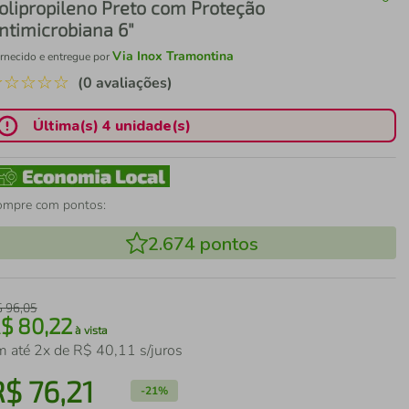
olipropileno Preto com Proteção
ntimicrobiana 6"
Via Inox Tramontina
rnecido e entregue por
☆
☆
☆
☆
☆
(0 avaliações)
Última(s) 4 unidade(s)
ompre com pontos:
2.674
pontos
$
96
,
05
R$
80
,
22
à vista
m até
2
x de
R$
40
,
11
s/juros
R$
76
,
21
-
21%