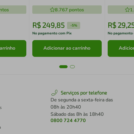
- 470ml
ntos
8.767
pontos
1
R$
249
,
85
R$
29
,
2
-
5%
No pagamento com Pix
No pagamento 
arrinho
Adicionar ao carrinho
Adicio
Serviços por telefone
De segunda a sexta-feira das
08h às 20h40
s
Sábado das 8h às 18h40
0800 724 4770
a