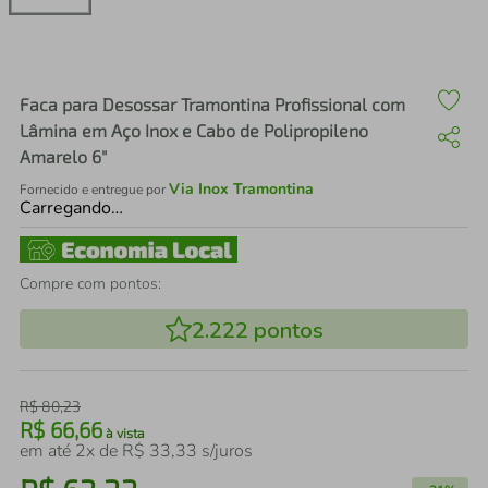
air fryer
4
º
iphone
5
º
Faca para Desossar Tramontina Profissional com
Lâmina em Aço Inox e Cabo de Polipropileno
Amarelo 6"
Via Inox Tramontina
Fornecido e entregue por
Carregando…
Compre com pontos:
2.222
pontos
R$
80
,
23
R$
66
,
66
à vista
em até
2
x de
R$
33
,
33
s/juros