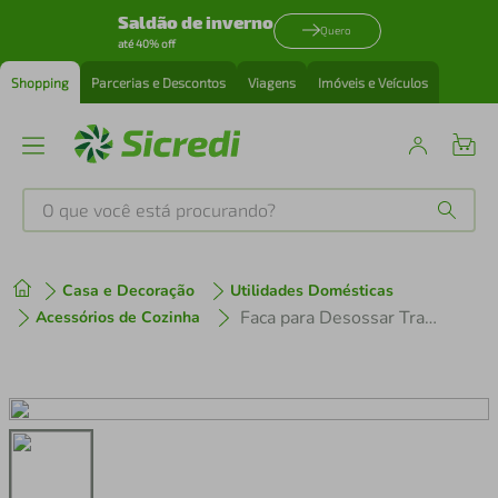
Saldão de inverno
Quero
até 40% off
Shopping
Parcerias e Descontos
Viagens
Imóveis e Veículos
O que você está procurando?
Produtos mais buscados
Casa e Decoração
Utilidades Domésticas
tenis
1
º
Faca para Desossar Tramontina Profissional com Lâmina em Aço Inox e Cabo de Polipropileno Amarelo 6"
Acessórios de Cozinha
cafeteira
2
º
perfume
3
º