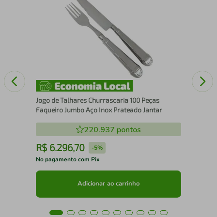
Jog
Ino
Jogo de Talhares Churrascaria 100 Peças
Faqueiro Jumbo Aço Inox Prateado Jantar
220.937
pontos
R$
6
.
296
,
70
R
-
5%
No pagamento com Pix
No 
Adicionar ao carrinho