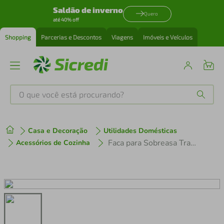
Saldão de inverno
Quero
até 40% off
Shopping
Parcerias e Descontos
Viagens
Imóveis e Veículos
O que você está procurando?
Produtos mais buscados
Casa e Decoração
Utilidades Domésticas
tenis
1
º
Faca para Sobreasa Tramontina Profissional com Lâmina em Aço Inox e Cabo de Polipropileno Branco 4"
Acessórios de Cozinha
cafeteira
2
º
perfume
3
º