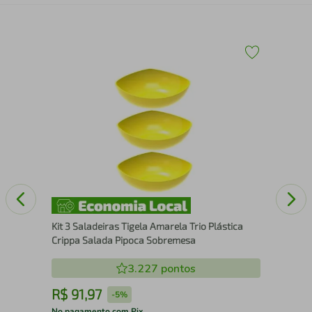
Tam
Kit 3 Saladeiras Tigela Amarela Trio Plástica
Crippa Salada Pipoca Sobremesa
3.227
pontos
R$
91
,
97
R
-
5%
No pagamento com Pix
No 