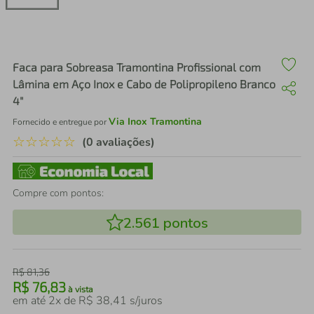
air fryer
4
º
iphone
5
º
Faca para Sobreasa Tramontina Profissional com
Lâmina em Aço Inox e Cabo de Polipropileno Branco
4"
Via Inox Tramontina
Fornecido e entregue por
☆
☆
☆
☆
☆
(0 avaliações)
Compre com pontos:
2.561
pontos
R$
81
,
36
R$
76
,
83
à vista
em até
2
x de
R$
38
,
41
s/juros