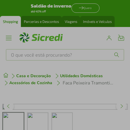
Saldão de inverno
Quero
até 40% off
Shopping
Parcerias e Descontos
Viagens
Imóveis e Veículos
O que você está procurando?
Produtos mais buscados
Casa e Decoração
Utilidades Domésticas
tenis
1
º
Faca Peixeira Tramontina 7" Lâmina de Aço Carbono e Cabo em Madeira
Acessórios de Cozinha
cafeteira
2
º
perfume
3
º