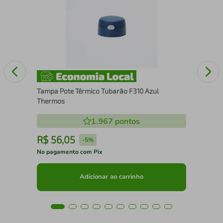
d 2
Por
Tampa Pote Térmico Tubarão F310 Azul
Thermos
1.967
pontos
R$
56
,
05
R
-
5%
No pagamento com Pix
No 
Adicionar ao carrinho