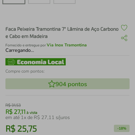
air fryer
4
º
iphone
5
º
Faca Peixeira Tramontina 7" Lâmina de Aço Carbono
e Cabo em Madeira
Via Inox Tramontina
Fornecido e entregue por
Carregando…
Compre com pontos:
904
pontos
R$
31
,
53
R$
27
,
11
à vista
em até
1
x de
R$
27
,
11
s/juros
R$
25
,
75
-
18%