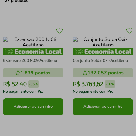
air fryer
4
º
27
produtos
iphone
5
º
Extensao 200 N.09 Acetileno
Conjunto Solda Oxi-Acetileno
1.839
pontos
132.057
pontos
R$
52
,
40
R$
3
.
763
,
62
-
35%
-
10%
No pagamento com Pix
No pagamento com Pix
Adicionar ao carrinho
Adicionar ao carrinho