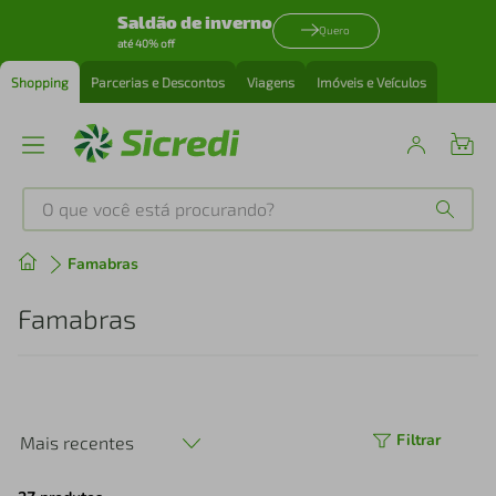
Saldão de inverno
Quero
até 40% off
Shopping
Parcerias e Descontos
Viagens
Imóveis e Veículos
O que você está procurando?
Produtos mais buscados
Famabras
tenis
1
º
Famabras
cafeteira
2
º
perfume
3
º
Filtrar
Mais recentes