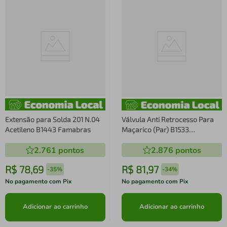
Extensão para Solda 201 N.04
Válvula Anti Retrocesso Para
Acetileno B1443 Famabras
Maçarico (Par) B1533
Famabras
2.761
pontos
2.876
pontos
R$
78
,
69
R$
81
,
97
-
35%
-
34%
No pagamento com Pix
No pagamento com Pix
Adicionar ao carrinho
Adicionar ao carrinho