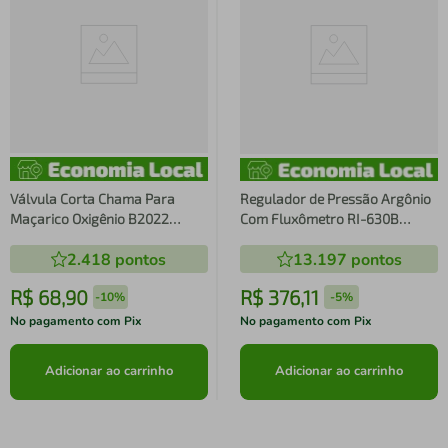
Válvula Corta Chama Para
Regulador de Pressão Argônio
Maçarico Oxigênio B2022
Com Fluxômetro RI-630B
Famabras
Famabras
2.418
pontos
13.197
pontos
R$
68
,
90
R$
376
,
11
-
10%
-
5%
No pagamento com Pix
No pagamento com Pix
Adicionar ao carrinho
Adicionar ao carrinho