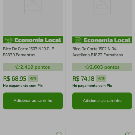
Bico De Corte 1503 N.10 GLP
Bico De Corte 1502 N.04
B1830 Famabras
Acetileno B1822 Famabras
2.419
pontos
2.603
pontos
R$
68
,
95
R$
74
,
18
-
5%
-
5%
No pagamento com Pix
No pagamento com Pix
Adicionar ao carrinho
Adicionar ao carrinho