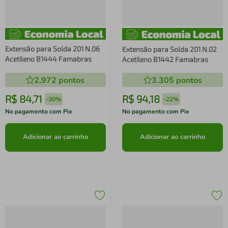
Extensão para Solda 201 N.06
Extensão para Solda 201 N.02
Acetileno B1444 Famabras
Acetileno B1442 Famabras
2.972
pontos
3.305
pontos
R$
84
,
71
R$
94
,
18
-
30%
-
22%
No pagamento com Pix
No pagamento com Pix
Adicionar ao carrinho
Adicionar ao carrinho