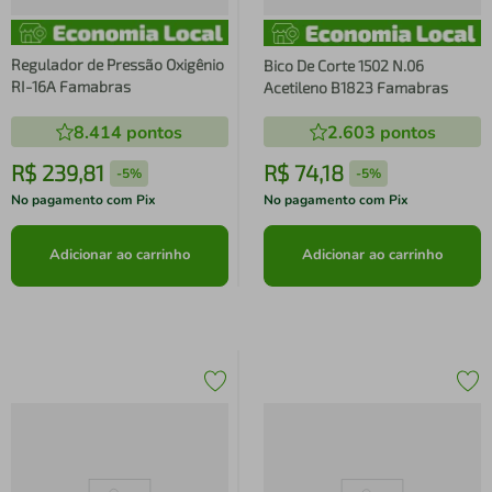
Regulador de Pressão Oxigênio
Bico De Corte 1502 N.06
RI-16A Famabras
Acetileno B1823 Famabras
8.414
pontos
2.603
pontos
R$
239
,
81
R$
74
,
18
-
5%
-
5%
No pagamento com Pix
No pagamento com Pix
Adicionar ao carrinho
Adicionar ao carrinho