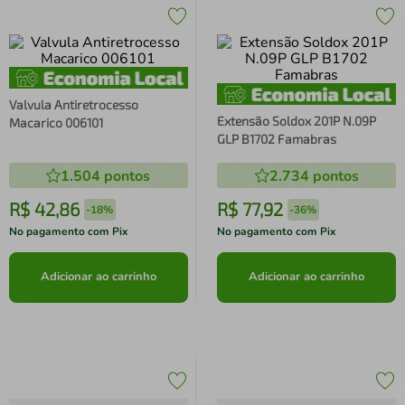
Valvula Antiretrocesso
Extensão Soldox 201P N.09P
Macarico 006101
GLP B1702 Famabras
1.504
pontos
2.734
pontos
R$
42
,
86
R$
77
,
92
-
18%
-
36%
No pagamento com Pix
No pagamento com Pix
Adicionar ao carrinho
Adicionar ao carrinho