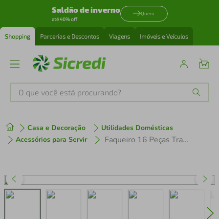
Saldão de inverno
Quero
até 40% off
Shopping
Parcerias e Descontos
Viagens
Imóveis e Veículos
O que você está procurando?
Produtos mais buscados
Casa e Decoração
Utilidades Domésticas
tenis
1
º
Faqueiro 16 Peças Tramontina Laguna em Aço Inox
Acessórios para Servir
cafeteira
2
º
perfume
3
º