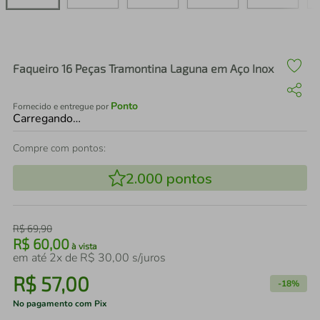
air fryer
4
º
iphone
5
º
Faqueiro 16 Peças Tramontina Laguna em Aço Inox
Ponto
Fornecido e entregue por
Carregando…
Compre com pontos:
2.000
pontos
R$
69
,
90
R$
60
,
00
à vista
em até
2
x de
R$
30
,
00
s/juros
R$
57
,
00
-
18%
No pagamento com Pix