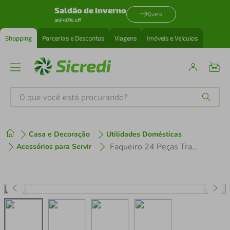
Saldão de inverno
Quero
até 40% off
Shopping
Parcerias e Descontos
Viagens
Imóveis e Veículos
O que você está procurando?
Produtos mais buscados
Casa e Decoração
Utilidades Domésticas
tenis
1
º
Faqueiro 24 Peças Tramontina New Kolor em Aço Inox - Vermelho
Acessórios para Servir
cafeteira
2
º
perfume
3
º