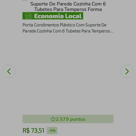
Kit
21,
Porta Condimentos Plástico Com Suporte De
Wol
Parede Cozinha Com 6 Tubetes Para Temperos
Forma
2.579
pontos
R$
73
,
51
R
-
5%