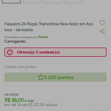
air fryer
4
º
iphone
5
º
Faqueiro 24 Peças Tramontina New Kolor em Aço
Inox - Vermelho
Ponto
Fornecido e entregue por
Carregando…
Última(s) 3 unidade(s)
Compre com pontos:
3.200
pontos
R$
119
,
90
R$
96
,
00
à vista
em até
3
x de
R$
32
,
00
s/juros