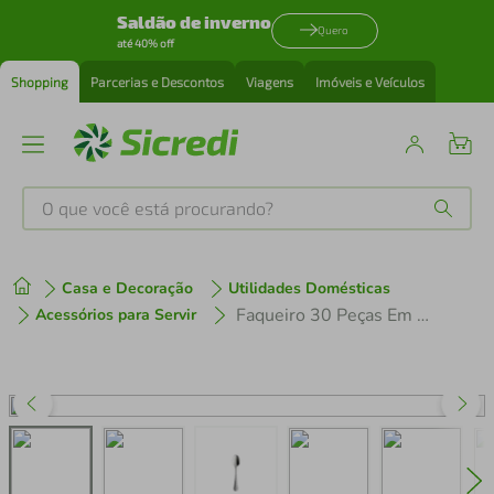
Saldão de inverno
Quero
até 40% off
Shopping
Parcerias e Descontos
Viagens
Imóveis e Veículos
O que você está procurando?
Produtos mais buscados
Casa e Decoração
Utilidades Domésticas
tenis
1
º
Faqueiro 30 Peças Em Aço Inox Olinda - Oxford
Acessórios para Servir
cafeteira
2
º
perfume
3
º