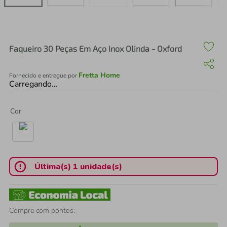
air fryer
4
º
iphone
5
º
Faqueiro 30 Peças Em Aço Inox Olinda - Oxford
Fretta Home
Fornecido e entregue por
Carregando…
Cor
Última(s) 1 unidade(s)
Compre com pontos: