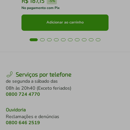
R$
187
,
15
R
-
5%
No pagamento com Pix
No 
Adicionar ao carrinho
Serviços por telefone
de segunda a sábado das
08h às 20h40 (Exceto feriados)
0800 724 4770
Ouvidoria
Reclamações e denúncias
0800 646 2519