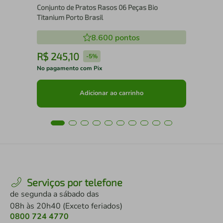
Conjunto de Pratos Rasos 06 Peças Bio
Titanium Porto Brasil
8.600
pontos
R$
245
,
10
R
-
5%
No pagamento com Pix
No 
Adicionar ao carrinho
Serviços por telefone
de segunda a sábado das
08h às 20h40 (Exceto feriados)
0800 724 4770