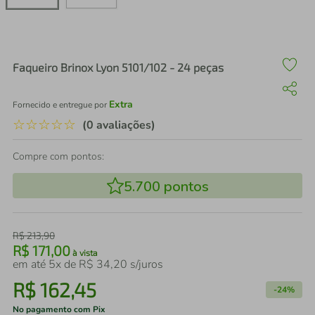
air fryer
4
º
iphone
5
º
Faqueiro Brinox Lyon 5101/102 - 24 peças
Extra
Fornecido e entregue por
☆
☆
☆
☆
☆
(0 avaliações)
Compre com pontos:
5.700
pontos
R$
213
,
90
R$
171
,
00
à vista
em até
5
x de
R$
34
,
20
s/juros
R$
162
,
45
-
24%
No pagamento com Pix