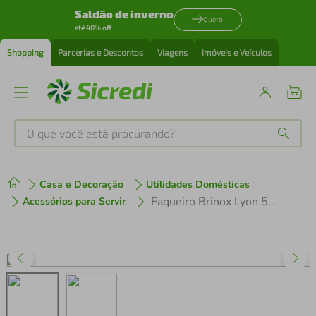
Saldão de inverno
Quero
até 40% off
Shopping
Parcerias e Descontos
Viagens
Imóveis e Veículos
O que você está procurando?
Produtos mais buscados
Casa e Decoração
Utilidades Domésticas
tenis
1
º
Faqueiro Brinox Lyon 5101/102 - 24 peças
Acessórios para Servir
cafeteira
2
º
perfume
3
º