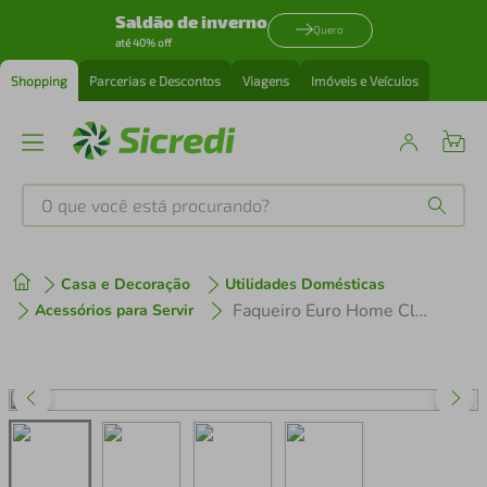
Saldão de inverno
Quero
até 40% off
Shopping
Parcerias e Descontos
Viagens
Imóveis e Veículos
O que você está procurando?
Produtos mais buscados
Casa e Decoração
Utilidades Domésticas
tenis
1
º
Faqueiro Euro Home Classic FQM30C 30 Peças Aço Inox Cabo Decorado Serve 6 Pessoas
Acessórios para Servir
cafeteira
2
º
perfume
3
º