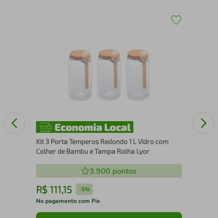
Con
Tit
Kit 3 Porta Temperos Redondo 1 L Vidro com
Colher de Bambu e Tampa Rolha Lyor
3.900
pontos
R$
111
,
15
R
-
5%
No pagamento com Pix
No 