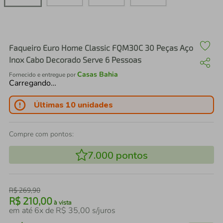
air fryer
4
º
iphone
5
º
Faqueiro Euro Home Classic FQM30C 30 Peças Aço
Inox Cabo Decorado Serve 6 Pessoas
Casas Bahia
Fornecido e entregue por
Carregando…
Últimas 10 unidades
Compre com pontos:
7.000
pontos
R$
269
,
90
R$
210
,
00
à vista
em até
6
x de
R$
35
,
00
s/juros