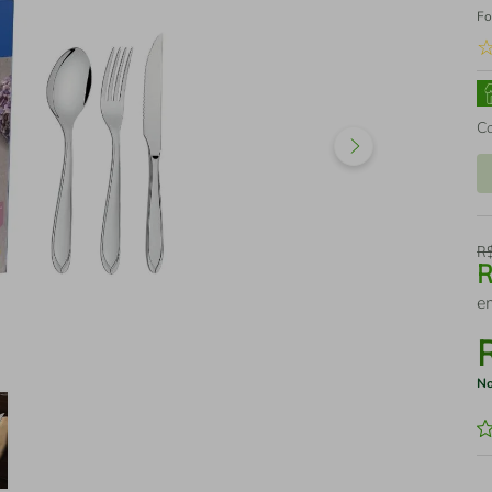
Fo
C
R
e
No