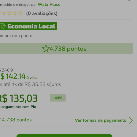
Wala Place
rnecido e entregue por
☆
☆
☆
☆
☆
(0 avaliações)
ompre com pontos:
4.738
pontos
$
240
,
91
R$
142
,
14
à vista
m até
4
x de
R$
35
,
53
s/juros
R$
135
,
03
-
44%
 pagamento com Pix
4.738
pontos
Ver formas de pagamento