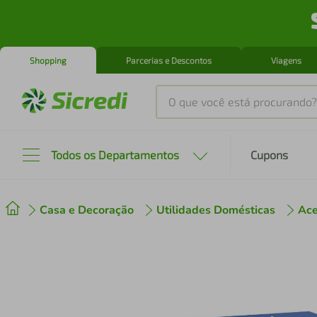
Shopping
Parcerias e Descontos
Viagens
O que você está procurando?
Produtos mais buscados
Todos os Departamentos
Cupons
tenis
1
º
Casa e Decoração
Utilidades Domésticas
Ace
cafeteira
2
º
perfume
3
º
air fryer
4
º