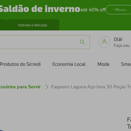
Saldão de inverno
até 40% off
Quero
Imóveis e Veículos
Olá!
Faça seu
Produtos do Sicredi
Economia Local
Moda
Sma
ssórios para Servir
Faqueiro Laguna Aço Inox 30 Peças T
F
T