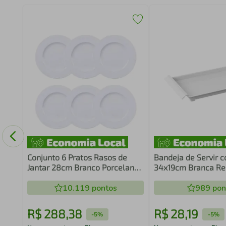
to
Conjunto 6 Pratos Rasos de
Bandeja de Servir 
Jantar 28cm Branco Porcelana
34x19cm Branca Re
Maria Augusta Tramontina
Café da Manhã Dec
10.119
pontos
989
pon
R$
288
,
38
R$
28
,
19
-
5%
-
5%