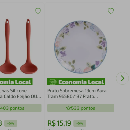
Conc
Tram
chas Silicone
Prato Sobremesa 19cm Aura
a Caldo Feijão OU
Tram 96580/137 Prato
lher Utensílios
Sobremesa 19cm Aura
.403
pontos
Tram.*96580/137
533
pontos
8
R$
15
,
19
R$
-
5%
-
5%