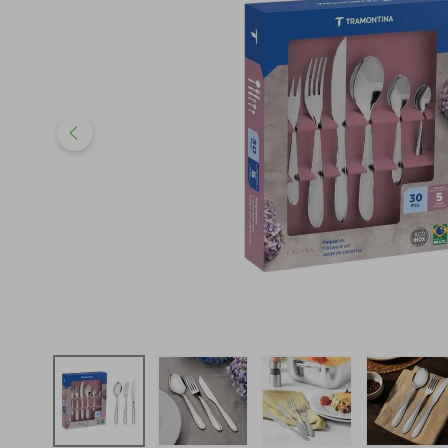
iphone
5
º