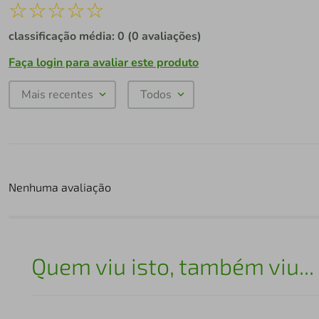
☆
☆
☆
☆
☆
classificação média: 0
(0 avaliações)
Faça login para avaliar este produto
Mais recentes
Todos
Nenhuma avaliação
Quem viu isto, também viu...