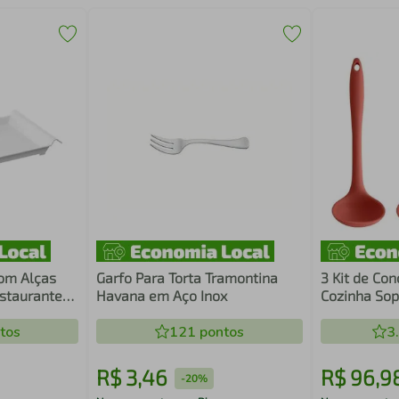
com Alças
Garfo Para Torta Tramontina
3 Kit de Con
staurante
Havana em Aço Inox
Cozinha Sop
orativa Coza
Terracota Ta
tos
121
pontos
3
R$
3
,
46
R$
96
,
9
-
20%