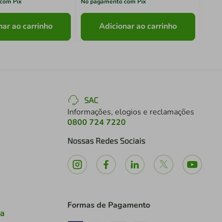
com Pix
No pagamento com Pix
No pa
nar ao carrinho
Adicionar ao carrinho
SAC
Informações, elogios e reclamações
0800 724 7220
Nossas Redes Sociais
Formas de Pagamento
ia