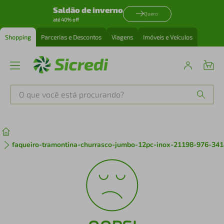
Saldão de inverno
Quero
até 40% off
Shopping
Parcerias e Descontos
Viagens
Imóveis e Veículos
O que você está procurando?
Produtos mais buscados
tenis
1
º
faqueiro-tramontina-churrasco-jumbo-12pc-inox-21198-976-34
cafeteira
2
º
perfume
3
º