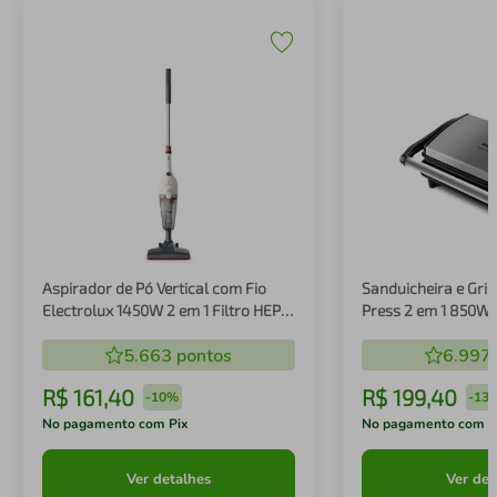
Aspirador de Pó Vertical com Fio
Sanduicheira e Gril
Electrolux 1450W 2 em 1 Filtro HEPA
Press 2 em 1 850W
Branco (STK14B)
5.663
pontos
6.997
R$
161
,
40
R$
199
,
40
-
10%
-
13
No pagamento com Pix
No pagamento com P
Ver detalhes
Ver det