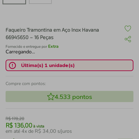
air fryer
4
º
iphone
5
º
Faqueiro Tramontina em Aço Inox Havana
66945650 – 16 Peças
Extra
Fornecido e entregue por
Carregando…
Última(s) 1 unidade(s)
Compre com pontos:
4.533
pontos
R$
178
,
20
R$
136
,
00
à vista
em até
4
x de
R$
34
,
00
s/juros