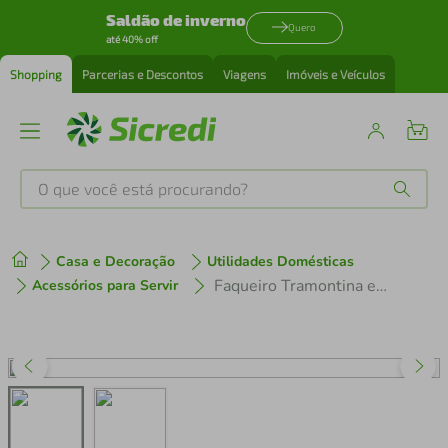
Saldão de inverno
Quero
até 40% off
Shopping
Parcerias e Descontos
Viagens
Imóveis e Veículos
O que você está procurando?
Produtos mais buscados
Casa e Decoração
Utilidades Domésticas
tenis
1
º
Faqueiro Tramontina em Aço Inox Havana 66945650 – 16 Peças
Acessórios para Servir
cafeteira
2
º
perfume
3
º