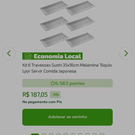
Tig
Red
Kit 6 Travessas Sushi 35x16cm Melamina Tóquio
Lyor Servir Comida Japonesa
6.563
pontos
R$
187
,
05
R
-
5%
No pagamento com Pix
No 
Adicionar ao carrinho