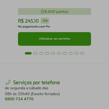
8.600
pontos
R$
245
,
10
R
-
5%
No pagamento com Pix
No 
Adicionar ao carrinho
Serviços por telefone
de segunda a sábado das
08h às 20h40 (Exceto feriados)
0800 724 4770