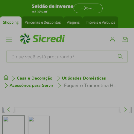
Saldão de inverno
Quero
até 40% off
Shopping
Parcerias e Descontos
Viagens
Imóveis e Veículos
O que você está procurando?
Produtos mais buscados
Casa e Decoração
Utilidades Domésticas
tenis
1
º
Faqueiro Tramontina Havana em Aço Inox com Facas para Churrasco 24 Peças
Acessórios para Servir
cafeteira
2
º
perfume
3
º