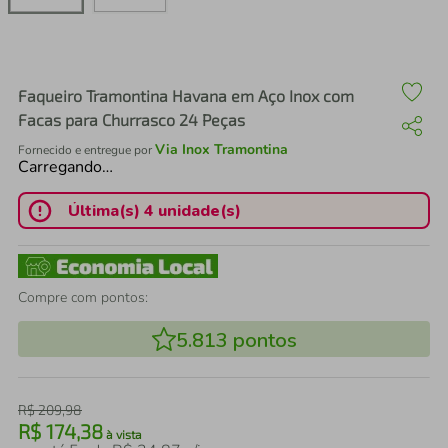
air fryer
4
º
iphone
5
º
Faqueiro Tramontina Havana em Aço Inox com
Facas para Churrasco 24 Peças
Via Inox Tramontina
Fornecido e entregue por
Carregando…
Última(s) 4 unidade(s)
Compre com pontos:
5.813
pontos
R$
209
,
98
R$
174
,
38
à vista