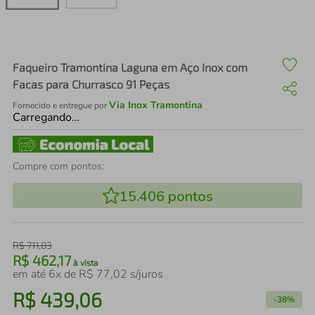
air fryer
4
º
iphone
5
º
Faqueiro Tramontina Laguna em Aço Inox com
Facas para Churrasco 91 Peças
Via Inox Tramontina
Fornecido e entregue por
Carregando…
Compre com pontos:
15.406
pontos
R$
711
,
03
R$
462
,
17
à vista
em até
6
x de
R$
77
,
02
s/juros
R$
439
,
06
-
38%