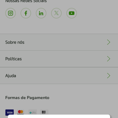
Nossas Redes Sociais
Sobre nós
+
Políticas
+
Ajuda
+
Formas de Pagamento