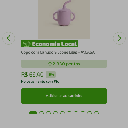
nda
Kit
Man
Copo com Canudo Silicone Lilás - A\CASA
2.330
pontos
R$
66
,
40
R
-
5%
No pagamento com Pix
No 
Adicionar ao carrinho