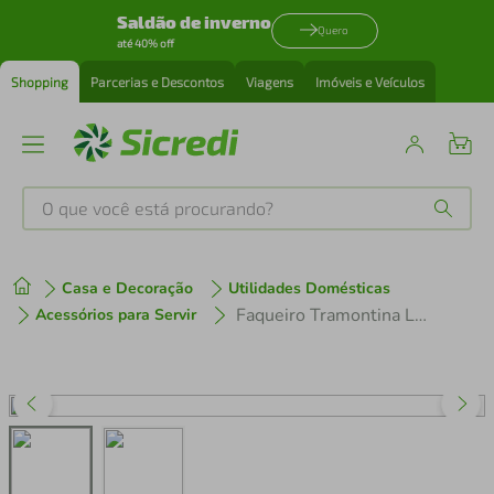
Saldão de inverno
Quero
até 40% off
Shopping
Parcerias e Descontos
Viagens
Imóveis e Veículos
O que você está procurando?
Produtos mais buscados
Casa e Decoração
Utilidades Domésticas
tenis
1
º
Faqueiro Tramontina Laguna em Aço Inox com Facas para Churrasco 91 Peças
Acessórios para Servir
cafeteira
2
º
perfume
3
º