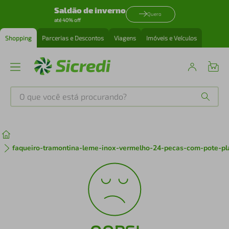
Saldão de inverno
Quero
até 40% off
Shopping
Parcerias e Descontos
Viagens
Imóveis e Veículos
O que você está procurando?
Produtos mais buscados
tenis
1
º
faqueiro-tramontina-leme-inox-vermelho-24-pecas-com-pote-pl
cafeteira
2
º
perfume
3
º