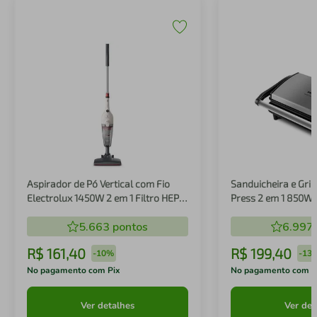
Aspirador de Pó Vertical com Fio
Sanduicheira e Gril
Electrolux 1450W 2 em 1 Filtro HEPA
Press 2 em 1 850W
Branco (STK14B)
5.663
pontos
6.997
R$
161
,
40
R$
199
,
40
-
10%
-
13
No pagamento com Pix
No pagamento com P
Ver detalhes
Ver det