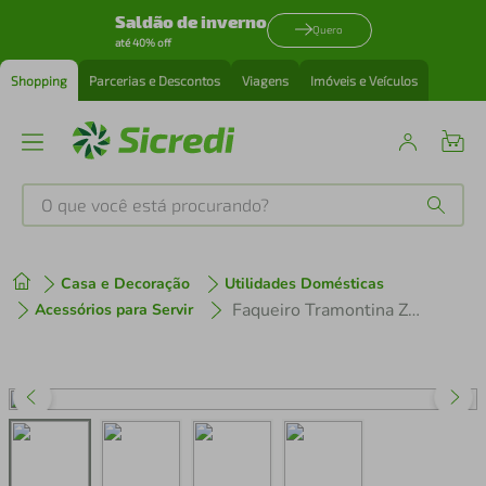
Saldão de inverno
Quero
até 40% off
Shopping
Parcerias e Descontos
Viagens
Imóveis e Veículos
O que você está procurando?
Produtos mais buscados
Casa e Decoração
Utilidades Domésticas
tenis
1
º
Faqueiro Tramontina Zurique em Aço Inox com Estojo 101 Peças
Acessórios para Servir
cafeteira
2
º
perfume
3
º