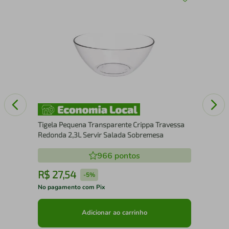
a
Kit
par
Tigela Pequena Transparente Crippa Travessa
Redonda 2,3L Servir Salada Sobremesa
966
pontos
R$
27
,
54
R
-
5%
No pagamento com Pix
No 
Adicionar ao carrinho