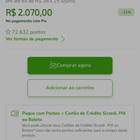
em até
6
x de
R$
363
,
15
s/juros
R$
2
.
070
,
00
-
11%
No pagamento com Pix
72.632
pontos
Ver formas de pagamento
Comprar agora
Adicionar ao carrinho
Pague com Pontos + Cartão de Crédito Sicredi, PIX
ou Boleto
Você pode utilizar seus Cartões de Crédito Sicredi , PIX ou
Boleto* caso não tenha pontos suficientes para a compra deste
produto.