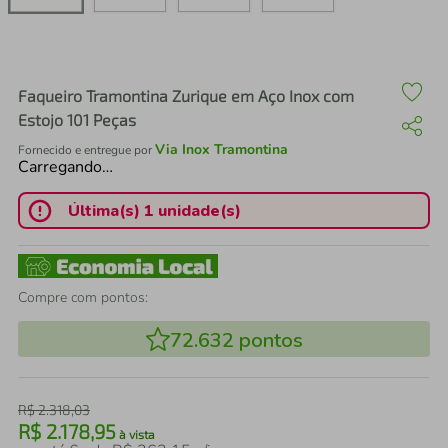
air fryer
4
º
iphone
5
º
Faqueiro Tramontina Zurique em Aço Inox com
Estojo 101 Peças
Via Inox Tramontina
Fornecido e entregue por
Carregando…
Última(s) 1 unidade(s)
Compre com pontos:
72.632
pontos
R$
2
.
318
,
03
R$
2
.
178
,
95
à vista