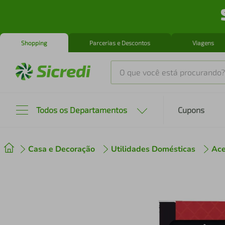
Shopping
Parcerias e Descontos
Viagens
O que você está procurando?
Produtos mais buscados
Todos os Departamentos
Cupons
tenis
1
º
Casa e Decoração
Utilidades Domésticas
Ace
cafeteira
2
º
perfume
3
º
air fryer
4
º