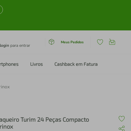
Meus Pedidos
login
para entrar
rtphones
Livros
Cashback em Fatura
rinox
aqueiro Turim 24 Peças Compacto
rinox