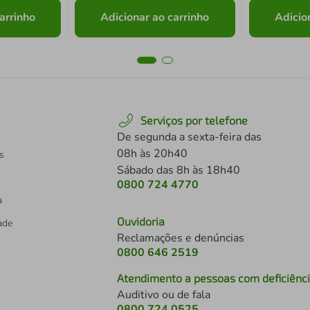
arrinho
Adicionar ao carrinho
Adicio
Serviços por telefone
De segunda a sexta-feira das
08h às 20h40
s
Sábado das 8h às 18h40
0800 724 4770
a
Ouvidoria
dade
Reclamações e denúncias
0800 646 2519
Atendimento a pessoas com deficiênc
Auditivo ou de fala
s
0800 724 0525