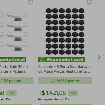
Band
Reta
Gold
 Porta Bolo 30cm
Conjunto 48 Porta Guardanapos
eitaria Padaria
de Mesa Pretos Restaurante
ca Tortas Doces
Lancheria Bar Crippa
.252
pontos
49.862
pontos
68
R$
1
.
421
,
08
R$
-
5%
-
5%
com Pix
No pagamento com Pix
No pa