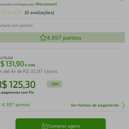
Weconnect
rnecido e entregue por
☆
☆
☆
☆
☆
(0 avaliações)
ompre com pontos:
4.397
pontos
$
175
,
00
R$
131
,
90
à vista
m até
4
x de
R$
32
,
97
s/juros
R$
125
,
30
-
28%
 pagamento com Pix
4.397
pontos
Ver formas de pagamento
Comprar agora