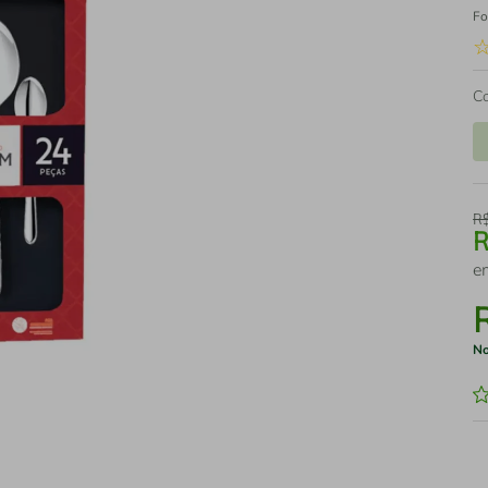
Fo
C
R
e
No