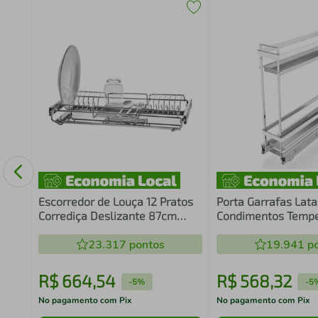
a
Escorredor de Louça 12 Pratos
Porta Garrafas Lata
Corrediça Deslizante 87cm
Condimentos Tempe
Aramado com Bandeja Inox
Deslizante Aço Car
23.317
pontos
Cromado Piva
19.941
po
R$
664
,
54
R$
568
,
32
-
5%
-
5
No pagamento com Pix
No pagamento com Pix