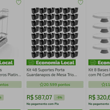
s
Kit 48 Suportes Porta
Kit 8 Bases
ros Piatina
Guardanapos de Mesa Trio
com Pé Conf
bono
Crippa Preto Lanchonete
Crippa Bran
ntos
Restaurante
20.599
pontos
11
R$
587
,
07
R$
320
,
%
-
5%
No pagamento com Pix
No pagamento 