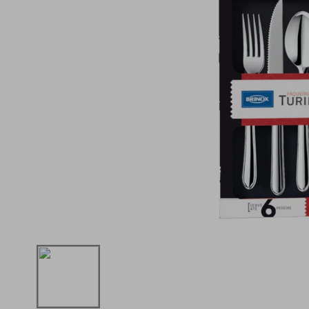
iphone
5
º