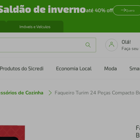
Saldão de inverno
até 40% off
Quero
Imóveis e Veículos
Olá!
Faça seu
Produtos do Sicredi
Economia Local
Moda
Sma
ssórios de Cozinha
Faqueiro Turim 24 Peças Compacto B
F
B