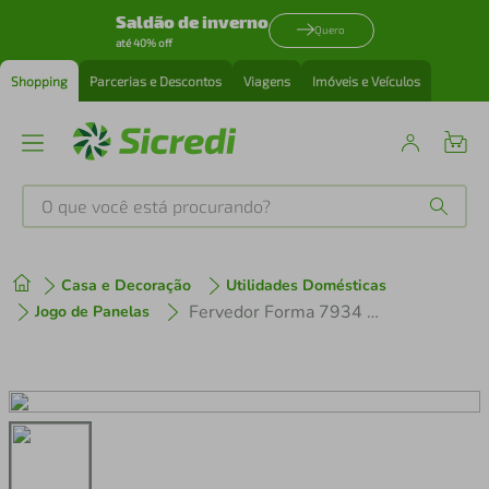
Saldão de inverno
Quero
até 40% off
Shopping
Parcerias e Descontos
Viagens
Imóveis e Veículos
O que você está procurando?
Produtos mais buscados
Casa e Decoração
Utilidades Domésticas
tenis
1
º
Fervedor Forma 7934 em Aço Inox - 1,3 L
Jogo de Panelas
cafeteira
2
º
perfume
3
º