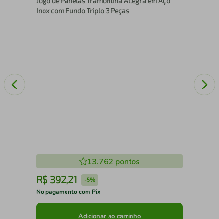
Jogo de Panelas Tramontina Allegra em Aço
com
Inox com Fundo Triplo 3 Peças
13.762
pontos
R$
392
,
21
R
-
5%
No pagamento com Pix
No 
Adicionar ao carrinho