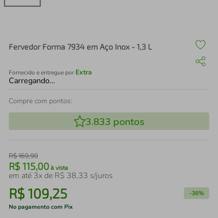
air fryer
4
º
iphone
5
º
Fervedor Forma 7934 em Aço Inox - 1,3 L
Extra
Fornecido e entregue por
Carregando…
Compre com pontos:
3.833
pontos
R$
169
,
90
R$
115
,
00
à vista
em até
3
x de
R$
38
,
33
s/juros
R$
109
,
25
-
36%
No pagamento com Pix