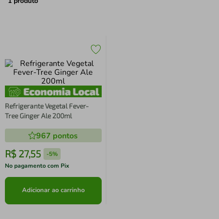
air fryer
4
º
1
produto
iphone
5
º
Refrigerante Vegetal Fever-
Tree Ginger Ale 200ml
967
pontos
R$
27
,
55
-
5%
No pagamento com Pix
Adicionar ao carrinho