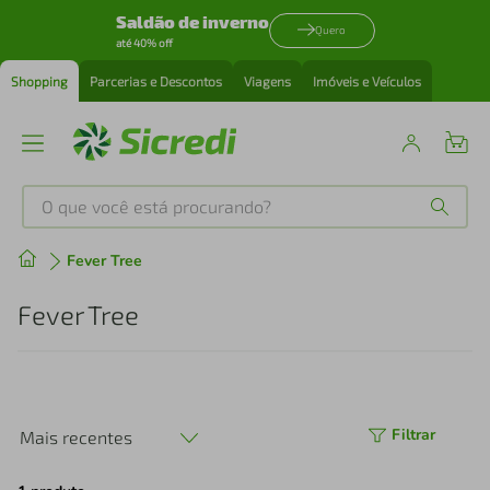
Saldão de inverno
Quero
até 40% off
Shopping
Parcerias e Descontos
Viagens
Imóveis e Veículos
O que você está procurando?
Produtos mais buscados
Fever Tree
tenis
1
º
Fever Tree
cafeteira
2
º
perfume
3
º
Filtrar
Mais recentes