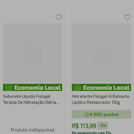
Sabonete Líquido Fisiogel
Hidratante Fisiogel Ai Balsamo
Terapia De Hidratação Diária
Lipidico Restaurador 150g
150ml
4.000
pontos
R$
113
,
99
-
5%
Produto indisponível
No pagamento com Pix