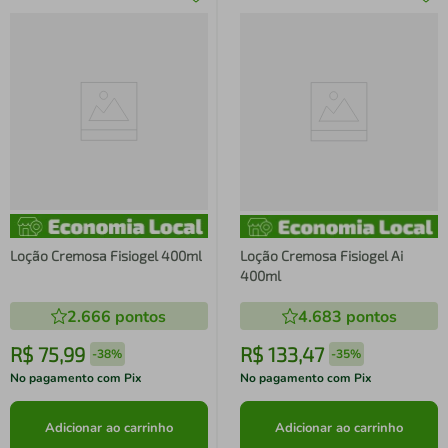
Loção Cremosa Fisiogel 400ml
Loção Cremosa Fisiogel Ai
400ml
2.666
pontos
4.683
pontos
R$
75
,
99
R$
133
,
47
-
38%
-
35%
No pagamento com Pix
No pagamento com Pix
Adicionar ao carrinho
Adicionar ao carrinho