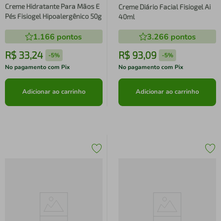
Creme Hidratante Para Mãos E
Creme Diário Facial Fisiogel Ai
Pés Fisiogel Hipoalergênico 50g
40ml
1.166
pontos
3.266
pontos
R$
33
,
24
R$
93
,
09
-
5%
-
5%
No pagamento com Pix
No pagamento com Pix
Adicionar ao carrinho
Adicionar ao carrinho