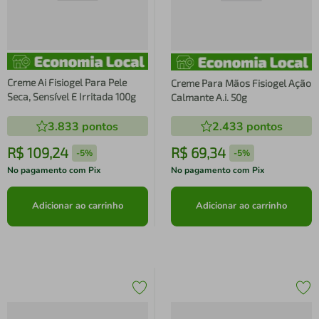
Creme Ai Fisiogel Para Pele
Creme Para Mãos Fisiogel Ação
Seca, Sensível E Irritada 100g
Calmante A.i. 50g
3.833
pontos
2.433
pontos
R$
109
,
24
R$
69
,
34
-
5%
-
5%
No pagamento com Pix
No pagamento com Pix
Adicionar ao carrinho
Adicionar ao carrinho