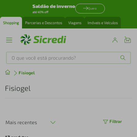
Saldão de inverno
Quero
até 40% off
Shopping
Parcerias e Descontos
Viagens
Imóveis e Veículos
O que você está procurando?
Produtos mais buscados
Fisiogel
tenis
1
º
Fisiogel
cafeteira
2
º
perfume
3
º
Filtrar
Mais recentes