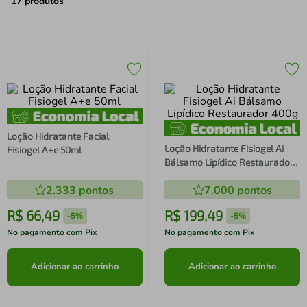
air fryer
4
º
17
produtos
iphone
5
º
Loção Hidratante Facial
Loção Hidratante Fisiogel Ai
Fisiogel A+e 50ml
Bálsamo Lipídico Restaurador
400g
2.333
pontos
7.000
pontos
R$
66
,
49
R$
199
,
49
-
5%
-
5%
No pagamento com Pix
No pagamento com Pix
Adicionar ao carrinho
Adicionar ao carrinho