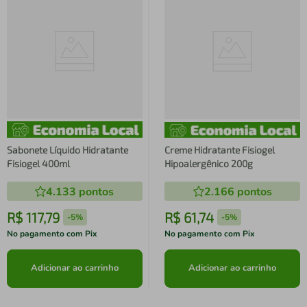
Sabonete Líquido Hidratante
Creme Hidratante Fisiogel
Fisiogel 400ml
Hipoalergênico 200g
4.133
pontos
2.166
pontos
R$
117
,
79
R$
61
,
74
-
5%
-
5%
No pagamento com Pix
No pagamento com Pix
Adicionar ao carrinho
Adicionar ao carrinho