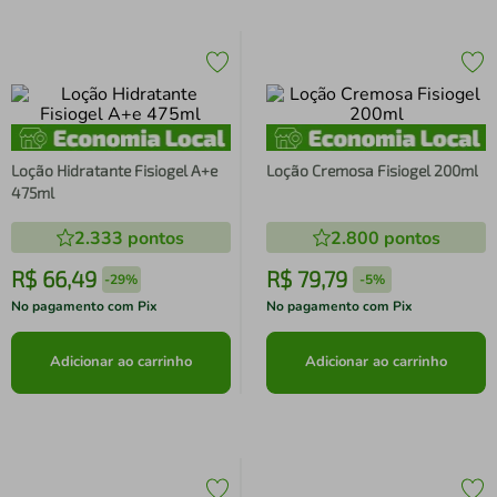
Loção Hidratante Fisiogel A+e
Loção Cremosa Fisiogel 200ml
475ml
2.333
pontos
2.800
pontos
R$
66
,
49
R$
79
,
79
-
29%
-
5%
No pagamento com Pix
No pagamento com Pix
Adicionar ao carrinho
Adicionar ao carrinho