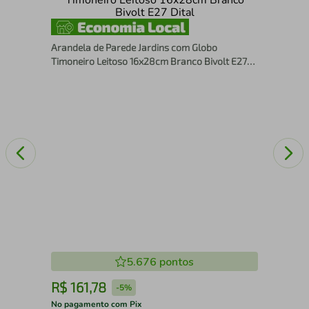
ho
Ara
Neo
Par
Arandela de Parede Jardins com Globo
Tra
Timoneiro Leitoso 16x28cm Branco Bivolt E27
Dital
5.676
pontos
R$
161
,
78
R
-
5%
No pagamento com Pix
No 