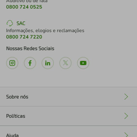
Auditivo ou de fala
0800 724 0525
SAC
Informações, elogios e reclamações
0800 724 7220
Nossas Redes Sociais
Sobre nós
+
Políticas
+
Ajuda
+