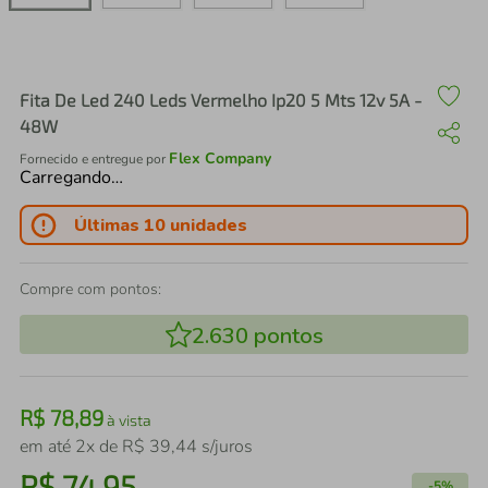
air fryer
4
º
iphone
5
º
Fita De Led 240 Leds Vermelho Ip20 5 Mts 12v 5A -
48W
Flex Company
Fornecido e entregue por
Carregando…
Últimas 10 unidades
Compre com pontos:
2.630
pontos
R$
78
,
89
à vista
em até
2
x de
R$
39
,
44
s/juros
R$
74
,
95
-
5%