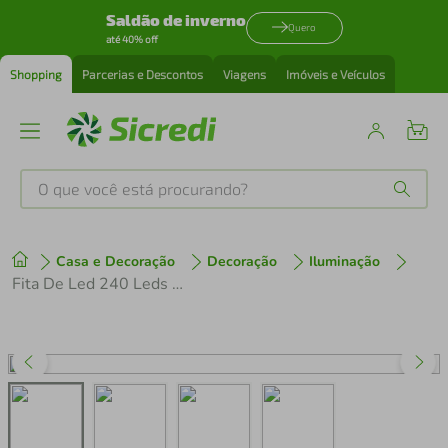
Saldão de inverno
Quero
até 40% off
Shopping
Parcerias e Descontos
Viagens
Imóveis e Veículos
O que você está procurando?
Produtos mais buscados
Casa e Decoração
Decoração
Iluminação
tenis
1
º
Fita De Led 240 Leds Vermelho Ip20 5 Mts 12v 5A - 48W
cafeteira
2
º
perfume
3
º