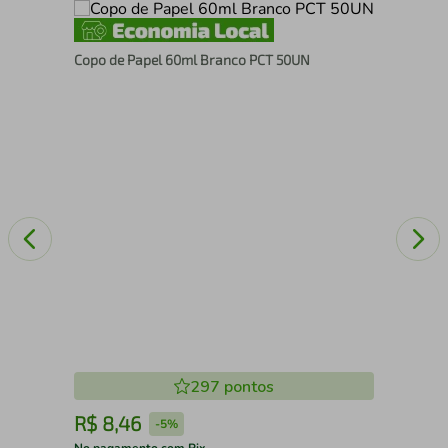
Copo de Papel 60ml Branco PCT 50UN
Aze
297
pontos
R$
8
,
46
R
-
5%
No pagamento com Pix
No 