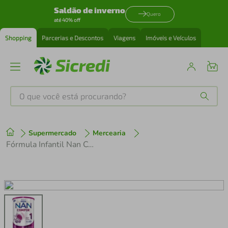
Saldão de inverno
Quero
até 40% off
Shopping
Parcerias e Descontos
Viagens
Imóveis e Veículos
O que você está procurando?
Produtos mais buscados
Supermercado
Mercearia
tenis
1
º
Fórmula Infantil Nan Comfor 1 Lata 1,2kg
cafeteira
2
º
perfume
3
º