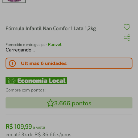
air fryer
4
º
iphone
5
º
Fórmula Infantil Nan Comfor 1 Lata 1,2kg
Panvel
Fornecido e entregue por
Carregando…
Últimas 6 unidades
Compre com pontos:
3.666
pontos
R$
109
,
99
à vista
em até
3
x de
R$
36
,
66
s/juros