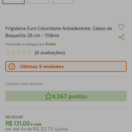
air fryer
4
º
iphone
5
º
Frigideira Euro Colorstone Antiaderente, Cabos de
Baquelite 26 cm - Titânio
Extra
Fornecido e entregue por
☆
☆
☆
☆
☆
(0 avaliações)
Últimas 9 unidades
Compre com pontos:
4.367
pontos
R$
169
,
90
R$
131
,
00
à vista
em até
4
x de
R$
32
,
75
s/juros