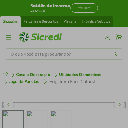
Saldão de inverno
Quero
até 40% off
Shopping
Parcerias e Descontos
Viagens
Imóveis e Veículos
O que você está procurando?
Produtos mais buscados
Casa e Decoração
Utilidades Domésticas
tenis
1
º
Frigideira Euro Colorstone Antiaderente, Cabos de Baquelite 26 cm - Titânio
Jogo de Panelas
cafeteira
2
º
perfume
3
º