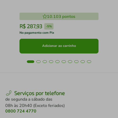
10.103
pontos
R$
287
,
93
R
-
5%
No pagamento com Pix
No 
Adicionar ao carrinho
Serviços por telefone
de segunda a sábado das
08h às 20h40 (Exceto feriados)
0800 724 4770