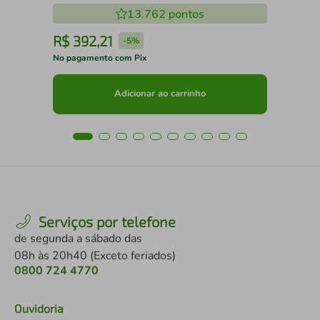
13.762
pontos
R$
392
,
21
R
-
5%
No pagamento com Pix
No 
Adicionar ao carrinho
Serviços por telefone
de segunda a sábado das
08h às 20h40 (Exceto feriados)
0800 724 4770
Ouvidoria