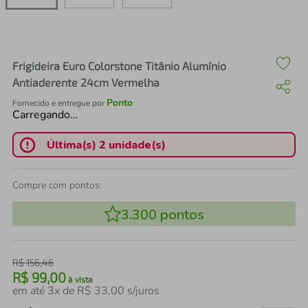
air fryer
4
º
iphone
5
º
Frigideira Euro Colorstone Titânio Alumínio
Antiaderente 24cm Vermelha
Ponto
Fornecido e entregue por
Carregando…
Última(s) 2 unidade(s)
Compre com pontos:
3.300
pontos
R$
156
,
46
R$
99
,
00
à vista
em até
3
x de
R$
33
,
00
s/juros