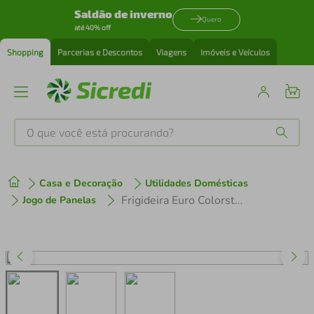
Saldão de inverno
Quero
até 40% off
Shopping
Parcerias e Descontos
Viagens
Imóveis e Veículos
O que você está procurando?
Produtos mais buscados
Casa e Decoração
Utilidades Domésticas
tenis
1
º
Frigideira Euro Colorstone Titânio Alumínio Antiaderente 24cm Vermelha
Jogo de Panelas
cafeteira
2
º
perfume
3
º